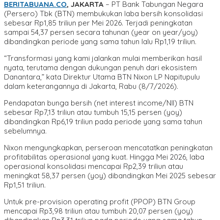
BERITABUANA.CO
, JAKARTA
– PT Bank Tabungan Negara
(Persero) Tbk (BTN) membukukan laba bersih konsolidasi
sebesar Rp1,85 triliun per Mei 2026. Terjadi peningkatan
sampai 54,37 persen secara tahunan (year on year/yoy)
dibandingkan periode yang sama tahun lalu Rp1,19 triliun.
“Transformasi yang kami jalankan mulai memberikan hasil
nyata, terutama dengan dukungan penuh dari ekosistem
Danantara,” kata Direktur Utama BTN Nixon LP Napitupulu
dalam keterangannya di Jakarta, Rabu (8/7/2026).
Pendapatan bunga bersih (net interest income/NII) BTN
sebesar Rp7,13 triliun atau tumbuh 15,15 persen (yoy)
dibandingkan Rp6,19 triliun pada periode yang sama tahun
sebelumnya.
Nixon mengungkapkan, perseroan mencatatkan peningkatan
profitabilitas operasional yang kuat. Hingga Mei 2026, laba
operasional konsolidasi mencapai Rp2,39 triliun atau
meningkat 58,37 persen (yoy) dibandingkan Mei 2025 sebesar
Rp1,51 triliun.
Untuk pre-provision operating profit (PPOP) BTN Group
mencapai Rp3,98 triliun atau tumbuh 20,07 persen (yoy)