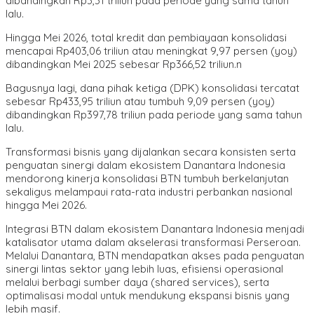
dibandingkan Rp3,31 triliun pada periode yang sama tahun
lalu.
Hingga Mei 2026, total kredit dan pembiayaan konsolidasi
mencapai Rp403,06 triliun atau meningkat 9,97 persen (yoy)
dibandingkan Mei 2025 sebesar Rp366,52 triliun.n
Bagusnya lagi, dana pihak ketiga (DPK) konsolidasi tercatat
sebesar Rp433,95 triliun atau tumbuh 9,09 persen (yoy)
dibandingkan Rp397,78 triliun pada periode yang sama tahun
lalu.
Transformasi bisnis yang dijalankan secara konsisten serta
penguatan sinergi dalam ekosistem Danantara Indonesia
mendorong kinerja konsolidasi BTN tumbuh berkelanjutan
sekaligus melampaui rata-rata industri perbankan nasional
hingga Mei 2026.
Integrasi BTN dalam ekosistem Danantara Indonesia menjadi
katalisator utama dalam akselerasi transformasi Perseroan.
Melalui Danantara, BTN mendapatkan akses pada penguatan
sinergi lintas sektor yang lebih luas, efisiensi operasional
melalui berbagi sumber daya (shared services), serta
optimalisasi modal untuk mendukung ekspansi bisnis yang
lebih masif.