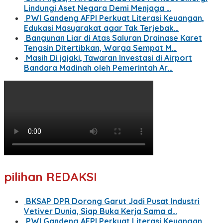
Lindungi Aset Negara Demi Menjaga …
PWI Gandeng AFPI Perkuat Literasi Keuangan,
Edukasi Masyarakat agar Tak Terjebak…
Bangunan Liar di Atas Saluran Drainase Karet
Tengsin Ditertibkan, Warga Sempat M…
Masih Di jajaki, Tawaran Investasi di Airport
Bandara Madinah oleh Pemerintah Ar…
pilihan REDAKSI
BKSAP DPR Dorong Garut Jadi Pusat Industri
Vetiver Dunia, Siap Buka Kerja Sama d…
PWI Gandeng AFPI Perkuat Literasi Keuangan,