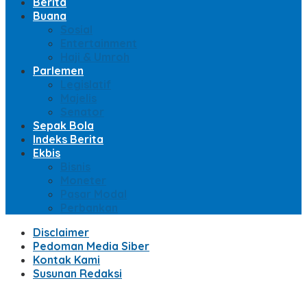
Berita
Buana
Sosial
Entertainment
Haji & Umroh
Parlemen
Legislatif
Majelis
Senator
Sepak Bola
Indeks Berita
Ekbis
Bisnis
Moneter
Pasar Modal
Perbankan
Disclaimer
Pedoman Media Siber
Kontak Kami
Susunan Redaksi