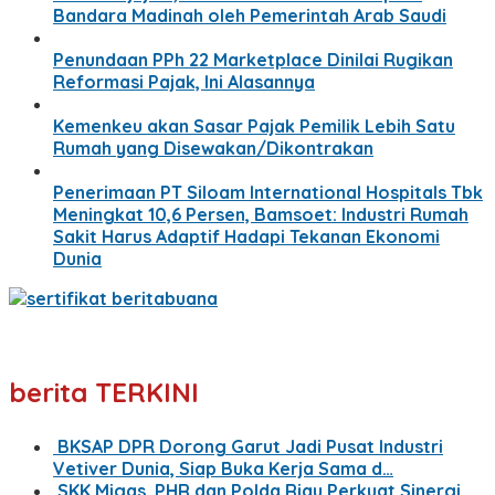
Bandara Madinah oleh Pemerintah Arab Saudi
Penundaan PPh 22 Marketplace Dinilai Rugikan
Reformasi Pajak, Ini Alasannya
Kemenkeu akan Sasar Pajak Pemilik Lebih Satu
Rumah yang Disewakan/Dikontrakan
Penerimaan PT Siloam International Hospitals Tbk
Meningkat 10,6 Persen, Bamsoet: Industri Rumah
Sakit Harus Adaptif Hadapi Tekanan Ekonomi
Dunia
berita TERKINI
BKSAP DPR Dorong Garut Jadi Pusat Industri
Vetiver Dunia, Siap Buka Kerja Sama d…
SKK Migas, PHR dan Polda Riau Perkuat Sinergi