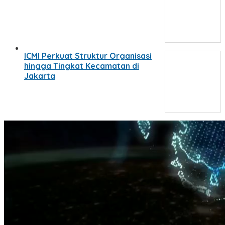
ICMI Perkuat Struktur Organisasi
hingga Tingkat Kecamatan di
Jakarta