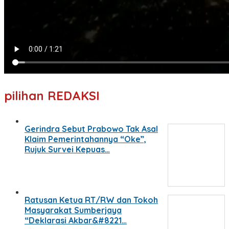
pilihan REDAKSI
Gerindra Sebut Prabowo Tak Asal
Klaim Pemerintahannya “Oke”,
Rujuk Survei Kepuas…
Ratusan Ketua RT/RW dan Tokoh
Masyarakat Sumberjaya
“Deklarasi Akbar&#8221…