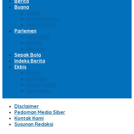
Berita
Buana
Sosial
Entertainment
Haji & Umroh
Parlemen
Legislatif
Majelis
Senator
Sepak Bola
Indeks Berita
Ekbis
Bisnis
Moneter
Pasar Modal
Perbankan
Disclaimer
Pedoman Media Siber
Kontak Kami
Susunan Redaksi