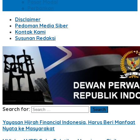
Pasar Modal
Perbankan
Disclaimer
Pedoman Media Siber
Kontak Kami
Susunan Redaksi
Search for:
Yayasan Hijrah Financial Indonesia, Harus Beri Manfaat
Nyata ke Masyarakat