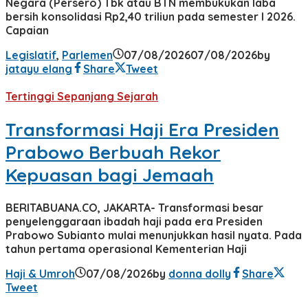
Negara (Persero) Tbk atau BTN membukukan laba
bersih konsolidasi Rp2,40 triliun pada semester I 2026.
Capaian
Legislatif
,
Parlemen
07/08/2026
07/08/2026
by
jatayu elang
Share
Tweet
Tertinggi Sepanjang Sejarah
Transformasi Haji Era Presiden
Prabowo Berbuah Rekor
Kepuasan bagi Jemaah
BERITABUANA.CO, JAKARTA- Transformasi besar
penyelenggaraan ibadah haji pada era Presiden
Prabowo Subianto mulai menunjukkan hasil nyata. Pada
tahun pertama operasional Kementerian Haji
Haji & Umroh
07/08/2026
by
donna dolly
Share
Tweet