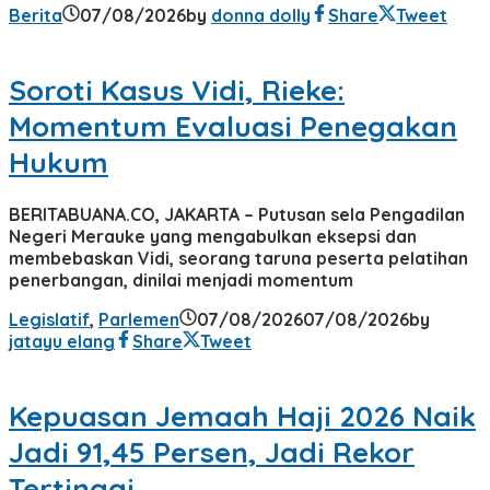
Berita
07/08/2026
by
donna dolly
Share
Tweet
Soroti Kasus Vidi, Rieke:
Momentum Evaluasi Penegakan
Hukum
BERITABUANA.CO, JAKARTA – Putusan sela Pengadilan
Negeri Merauke yang mengabulkan eksepsi dan
membebaskan Vidi, seorang taruna peserta pelatihan
penerbangan, dinilai menjadi momentum
Legislatif
,
Parlemen
07/08/2026
07/08/2026
by
jatayu elang
Share
Tweet
Kepuasan Jemaah Haji 2026 Naik
Jadi 91,45 Persen, Jadi Rekor
Tertinggi