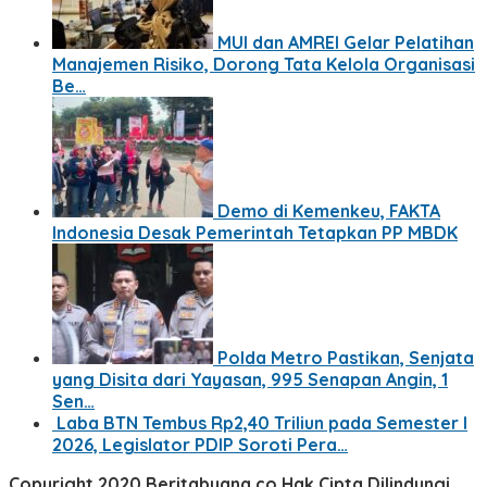
MUI dan AMREI Gelar Pelatihan
Manajemen Risiko, Dorong Tata Kelola Organisasi
Be…
Demo di Kemenkeu, FAKTA
Indonesia Desak Pemerintah Tetapkan PP MBDK
Polda Metro Pastikan, Senjata
yang Disita dari Yayasan, 995 Senapan Angin, 1
Sen…
Laba BTN Tembus Rp2,40 Triliun pada Semester I
2026, Legislator PDIP Soroti Pera…
Copyright 2020 Beritabuana.co Hak Cipta Dilindungi