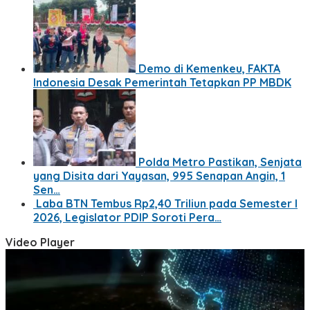
Demo di Kemenkeu, FAKTA
Indonesia Desak Pemerintah Tetapkan PP MBDK
Polda Metro Pastikan, Senjata
yang Disita dari Yayasan, 995 Senapan Angin, 1
Sen…
Laba BTN Tembus Rp2,40 Triliun pada Semester I
2026, Legislator PDIP Soroti Pera…
Video Player