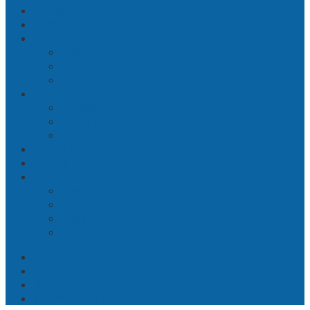
Home
Berita
Buana
Sosial
Entertainment
Haji & Umroh
Parlemen
Legislatif
Majelis
Senator
Sepak Bola
Indeks Berita
Ekbis
Bisnis
Moneter
Pasar Modal
Perbankan
Disclaimer
Pedoman Media Siber
Kontak Kami
Susunan Redaksi