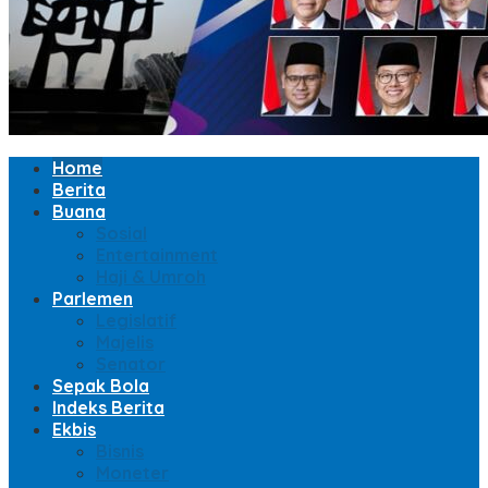
Home
Berita
Buana
Sosial
Entertainment
Haji & Umroh
Parlemen
Legislatif
Majelis
Senator
Sepak Bola
Indeks Berita
Ekbis
Bisnis
Moneter