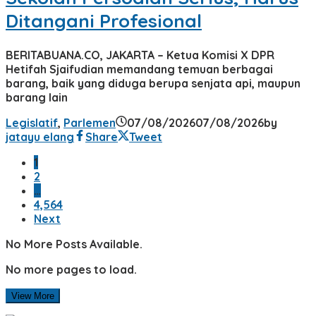
Ditangani Profesional
BERITABUANA.CO, JAKARTA – Ketua Komisi X DPR
Hetifah Sjaifudian memandang temuan berbagai
barang, baik yang diduga berupa senjata api, maupun
barang lain
Legislatif
,
Parlemen
07/08/2026
07/08/2026
by
jatayu elang
Share
Tweet
1
2
…
4,564
Next
No More Posts Available.
No more pages to load.
View More