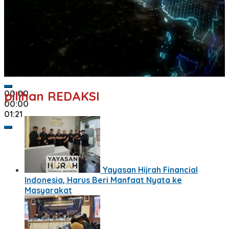
00:00
pilihan REDAKSI
00:00
01:21
Yayasan Hijrah Financial
Indonesia, Harus Beri Manfaat Nyata ke
Masyarakat