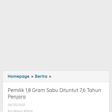
Homepage
»
Berita
»
Pemilik
1,8
Gram
Pemilik 1,8 Gram Sabu Dituntut 7,6 Tahun
Sabu
Penjara
Dituntut
24/03/2021
by
7,6
jatayu
by
jatayu elang