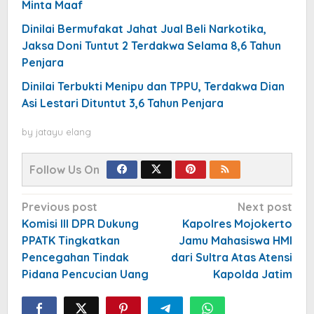
Minta Maaf
Dinilai Bermufakat Jahat Jual Beli Narkotika,
Jaksa Doni Tuntut 2 Terdakwa Selama 8,6 Tahun
Penjara
Dinilai Terbukti Menipu dan TPPU, Terdakwa Dian
Asi Lestari Dituntut 3,6 Tahun Penjara
by
jatayu elang
Follow Us On
Post
Previous post
Next post
navigation
Komisi III DPR Dukung
Kapolres Mojokerto
PPATK Tingkatkan
Jamu Mahasiswa HMI
Pencegahan Tindak
dari Sultra Atas Atensi
Pidana Pencucian Uang
Kapolda Jatim