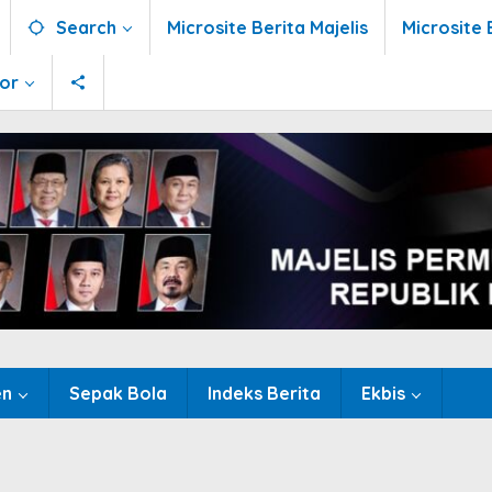
Search
Microsite Berita Majelis
Microsite 
tor
en
Sepak Bola
Indeks Berita
Ekbis