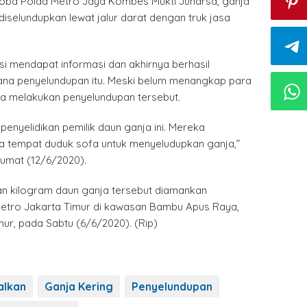
koba Polda Metro Jaya Kombes Mukti Juharsa, ganja
diselundupkan lewat jalur darat dengan truk jasa
isi mendapat informasi dan akhirnya berhasil
na penyelundupan itu. Meski belum menangkap para
a melakukan penyelundupan tersebut.
penyelidikan pemilik daun ganja ini. Mereka
 tempat duduk sofa untuk menyeludupkan ganja,”
Jumat (12/6/2020).
san kilogram daun ganja tersebut diamankan
etro Jakarta Timur di kawasan Bambu Apus Raya,
ur, pada Sabtu (6/6/2020). (Rip)
alkan
Ganja Kering
Penyelundupan