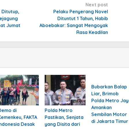
Next post
 Ditutup,
Pelaku Penyerang Novel
Kejagung
Dituntut 1 Tahun, Habib
lat Jumat
Aboebakar: Sangat Mengoyak
Rasa Keadilan
Bubarkan Balap
Liar, Brimob
Polda Metro Jay
Amankan
Demo di
Polda Metro
Sembilan Motor
Kemenkeu, FAKTA
Pastikan, Senjata
di Jakarta Timur
Indonesia Desak
yang Disita dari