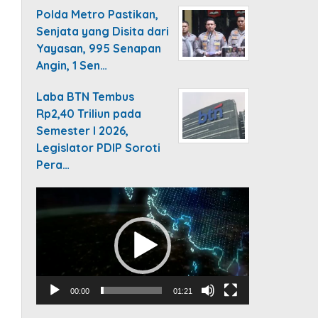
Polda Metro Pastikan,
Senjata yang Disita dari
Yayasan, 995 Senapan
Angin, 1 Sen…
Laba BTN Tembus
Rp2,40 Triliun pada
Semester I 2026,
Legislator PDIP Soroti
Pera…
Video
Player
00:00
01:21