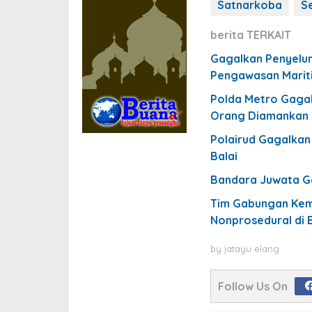
Satnarkoba
S
berita TERKAIT
Gagalkan Penyelun
Pengawasan Marit
Polda Metro Gagal
Orang Diamankan
Polairud Gagalkan 
Balai
Bandara Juwata G
Tim Gabungan Kem
Nonprosedural di 
by
jatayu elang
Follow Us On