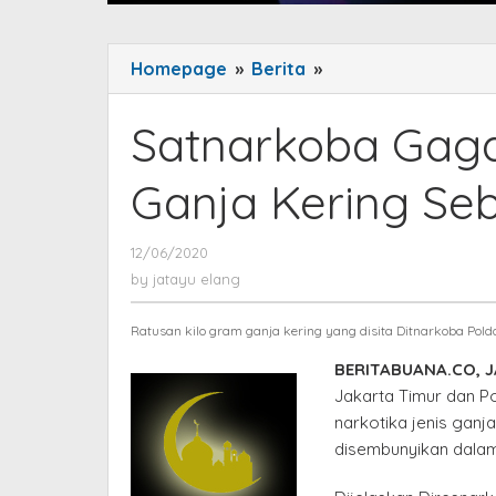
Homepage
»
Berita
»
Satnarkoba
Gagalkan
Penyelundupan
Satnarkoba Gag
Ganja
Kering
Ganja Kering Seb
Seberat
336
12/06/2020
by
Kg
jatayu
by
jatayu elang
elang
Ratusan kilo gram ganja kering yang disita Ditnarkoba Pol
BERITABUANA.CO, 
Jakarta Timur dan 
narkotika jenis ganj
disembunyikan dalam