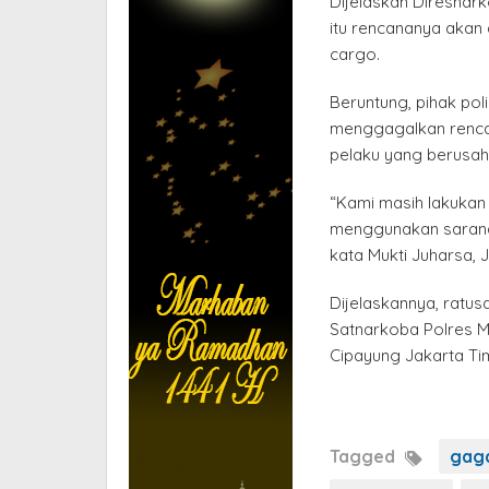
Dijelaskan Diresnar
itu rencananya akan 
cargo.
Beruntung, pihak pol
menggagalkan renca
pelaku yang berusah
“Kami masih lakukan 
menggunakan sarana
kata Mukti Juharsa, 
Dijelaskannya, ratu
Satnarkoba Polres M
Cipayung Jakarta Tim
Tagged
gag