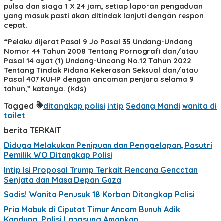
pulsa dan siaga 1 X 24 jam, setiap laporan pengaduan
yang masuk pasti akan ditindak lanjuti dengan respon
cepat.
“Pelaku dijerat Pasal 9 Jo Pasal 35 Undang-Undang
Nomor 44 Tahun 2008 Tentang Pornografi dan/atau
Pasal 14 ayat (1) Undang-Undang No.12 Tahun 2022
Tentang Tindak Pidana Kekerasan Seksual dan/atau
Pasal 407 KUHP dengan ancaman penjara selama 9
tahun,” katanya. (Kds)
Tagged
ditangkap polisi
intip
Sedang Mandi
wanita di
toilet
berita TERKAIT
Diduga Melakukan Penipuan dan Penggelapan, Pasutri
Pemilik WO Ditangkap Polisi
Intip Isi Proposal Trump Terkait Rencana Gencatan
Senjata dan Masa Depan Gaza
Sadis! Wanita Penusuk 18 Korban Ditangkap Polisi
Pria Mabuk di Ciputat Timur Ancam Bunuh Adik
Kandung, Polisi Langsung Amankan