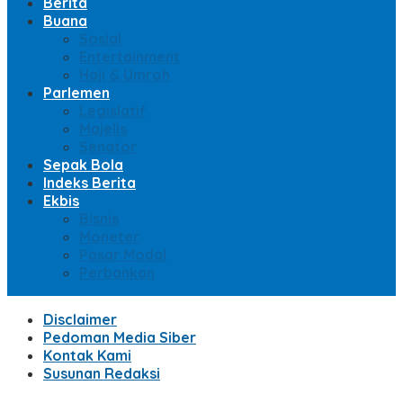
Berita
Buana
Sosial
Entertainment
Haji & Umroh
Parlemen
Legislatif
Majelis
Senator
Sepak Bola
Indeks Berita
Ekbis
Bisnis
Moneter
Pasar Modal
Perbankan
Disclaimer
Pedoman Media Siber
Kontak Kami
Susunan Redaksi