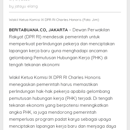
Lapangan
jatayu
by
jatayu elang
Kerja
elang
Di
Wakil Ketua Komisi IX DPR RI Charles Honoris (Foto: Jim)
Tengah
Tekanan
BERITABUANA.CO, JAKARTA
– Dewan Perwakilan
Ekonomi
Rakyat (DPR RI) mendesak pemerintah untuk
memperkuat perlindungan pekerja dan menciptakan
lapangan kerja baru guna menghadapi ancaman
gelombang Pemutusan Hubungan Kerja (PHK) di
tengah tekanan ekonomi
Wakil Ketua Komisi IX DPR RI Charles Honoris
menegaskan pemerintah harus memastikan
perlindungan hak-hak pekerja apabila gelombang
pemutusan hubungan kerja (PHK) terjadi. Di tengah
tekanan ekonomi yang berpotensi meningkatkan
angka PHK, ia juga mendorong pemerintah
memperluas program padat karya sebagai upaya
menciptakan lapangan kerja baru dan menjaga daya