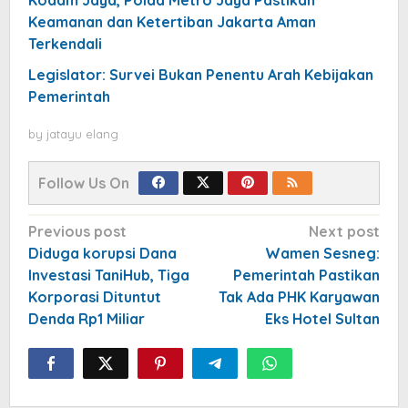
Keamanan dan Ketertiban Jakarta Aman
Terkendali
Legislator: Survei Bukan Penentu Arah Kebijakan
Pemerintah
by
jatayu elang
Follow Us On
Post
Previous post
Next post
navigation
Diduga korupsi Dana
Wamen Sesneg:
Investasi TaniHub, Tiga
Pemerintah Pastikan
Korporasi Dituntut
Tak Ada PHK Karyawan
Denda Rp1 Miliar
Eks Hotel Sultan