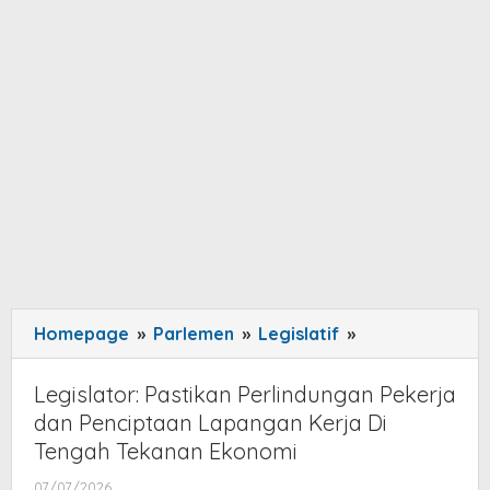
Homepage
»
Parlemen
»
Legislatif
»
Legislator:
Pastikan
Perlindungan
Legislator: Pastikan Perlindungan Pekerja
Pekerja
dan Penciptaan Lapangan Kerja Di
dan
Tengah Tekanan Ekonomi
Penciptaan
07/07/2026
by