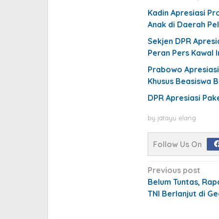
Kadin Apresiasi P
Anak di Daerah Pe
Sekjen DPR Apresi
Peran Pers Kawal 
Prabowo Apresiasi
Khusus Beasiswa 
DPR Apresiasi Pake
by
jatayu elang
Follow Us On
Post
Previous post
navigation
Belum Tuntas, Rapa
TNI Berlanjut di 