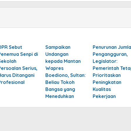
DPR Sebut
Sampaikan
Penurunan Juml
Penemua Senpi di
Undangan
Pengangguran,
Sekolah
kepada Mantan
Legislator:
Persoalan Serius,
Wapres
Pemerintah Teta
Harus Ditangani
Boediono, Sultan:
Prioritaskan
Profesional
Beliau Tokoh
Peningkatan
Bangsa yang
Kualitas
Meneduhkan
Pekerjaan