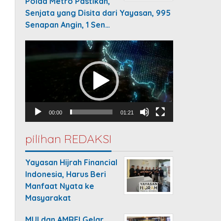
Polda Metro Pastikan,
Senjata yang Disita dari Yayasan, 995
Senapan Angin, 1 Sen…
Video
Player
00:00
01:21
pilihan REDAKSI
Yayasan Hijrah Financial
Indonesia, Harus Beri
Manfaat Nyata ke
Masyarakat
MUI dan AMREI Gelar