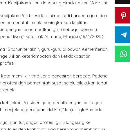
a. Kebijakan ini pun langsung dimulai bulan Maret ini.
kebijakan Pak Presiden. Ini menjadi harapan guru dan
n pemerintah untuk meningkatkan kualitas
esia dengan menempatkan guru sebagai penentu
 pendidikan,” kata Tgk Ahmada, Minggu (16/3/2025)
ama 15 tahun terakhir, guru-guru di bawah Kementerian
engeluhkan keterlambatan dan ketidakpastian
profesi.
 kota memiliki ritme yang pencairan berbeda. Padahal
 profesi dari pemerintah pusat selalu dilakukan tepat
erentak.
 kebijakan Presiden yang peduli dengan nasib guru.
h menjelang perayaan Idul Fitri,” lanjut Tgk Ahmada.
nyaluran tunjangan profesi guru langsung ke
rima, Presiden Prabowo juga berencana membangun