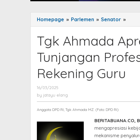
Homepage
»
Parlemen
»
Senator
»
Tgk
Ahma
Apres
Tgk Ahmada Apre
Peny
Tunj
Tunjangan Profe
Profe
Lang
Rekening Guru
ke
Reke
Guru
16/03/2025
by
jatayu
by
jatayu elang
elang
Anggota DPD RI, Tgk Ahmada MZ. (Foto: DPD RI)
BERITABUANA.CO, 
mengapresiasi kebi
mekanisme penyalura