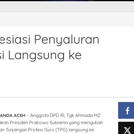
da
iasi
siasi Penyaluran
aluran
angan
si Langsung ke
si
sung
ning
BANDA ACEH
– Anggota DPD RI, Tgk Ahmada MZ
jakan Presiden Prabowo Subianto yang mengubah
n Tunjangan Profesi Guru (TPG) langsung ke