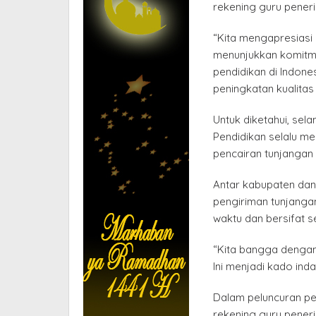
rekening guru penerim
“Kita mengapresiasi 
menunjukkan komitme
pendidikan di Indon
peningkatan kualitas
Untuk diketahui, sel
Pendidikan selalu m
pencairan tunjangan 
Antar kabupaten dan
pengiriman tunjangan
waktu dan bersifat s
“Kita bangga dengan
Ini menjadi kado inda
Dalam peluncuran pe
rekening guru pene