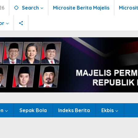
26
Search
Microsite Berita Majelis
Microsi
or
en
Sepak Bola
Indeks Berita
Ekbis