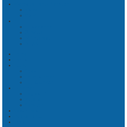
Microsite Berita Senator
Video
Opini
Facebook
Twitter
Pinterest
RSS
Home
Berita
Buana
Sosial
Entertainment
Haji & Umroh
Parlemen
Legislatif
Majelis
Senator
Sepak Bola
Indeks Berita
Ekbis