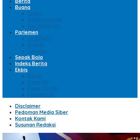
Berita
Buana
Sosial
Entertainment
Haji & Umroh
Parlemen
Legislatif
Majelis
Senator
Sepak Bola
Indeks Berita
Ekbis
Bisnis
Moneter
Pasar Modal
Perbankan
Disclaimer
Pedoman Media Siber
Kontak Kami
Susunan Redaksi