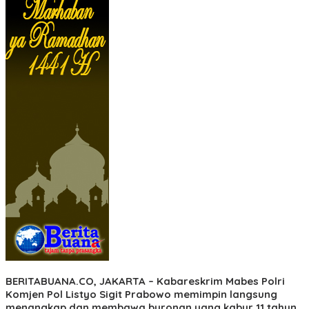
BERITABUANA.CO, JAKARTA
– Kabareskrim Mabes Polri
Komjen Pol Listyo Sigit Prabowo memimpin langsung
menangkap dan membawa buronan yang kabur 11 tahun