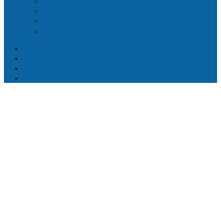
Bisnis
Moneter
Pasar Modal
Perbankan
Disclaimer
Pedoman Media Siber
Kontak Kami
Susunan Redaksi