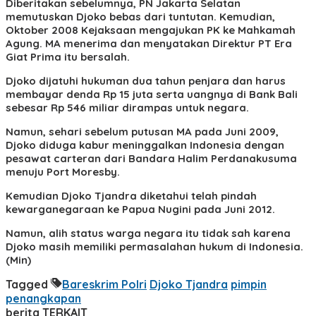
Diberitakan sebelumnya, PN Jakarta Selatan
memutuskan Djoko bebas dari tuntutan. Kemudian,
Oktober 2008 Kejaksaan mengajukan PK ke Mahkamah
Agung. MA menerima dan menyatakan Direktur PT Era
Giat Prima itu bersalah.
Djoko dijatuhi hukuman dua tahun penjara dan harus
membayar denda Rp 15 juta serta uangnya di Bank Bali
sebesar Rp 546 miliar dirampas untuk negara.
Namun, sehari sebelum putusan MA pada Juni 2009,
Djoko diduga kabur meninggalkan Indonesia dengan
pesawat carteran dari Bandara Halim Perdanakusuma
menuju Port Moresby.
Kemudian Djoko Tjandra diketahui telah pindah
kewarganegaraan ke Papua Nugini pada Juni 2012.
Namun, alih status warga negara itu tidak sah karena
Djoko masih memiliki permasalahan hukum di Indonesia.
(Min)
Tagged
Bareskrim Polri
Djoko Tjandra
pimpin
penangkapan
berita TERKAIT