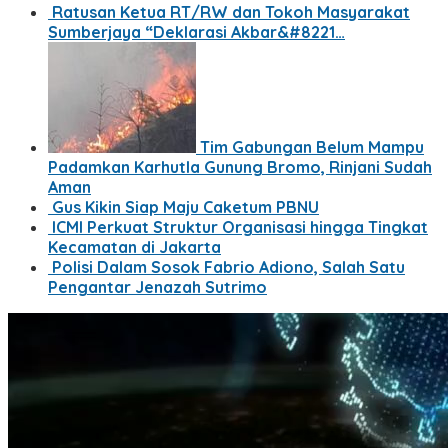
Ratusan Ketua RT/RW dan Tokoh Masyarakat
Sumberjaya “Deklarasi Akbar&#8221…
Tim Gabungan Belum Mampu
Padamkan Karhutla Gunung Bromo, Rinjani Sudah
Aman
Gus Kikin Siap Maju Caketum PBNU
ICMI Perkuat Struktur Organisasi hingga Tingkat
Kecamatan di Jakarta
Polisi Dalam Sosok Fabrio Adiono, Salah Satu
Pengantar Jenazah Sutrimo