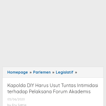
Homepage
»
Parlemen
»
Legislatif
»
Kapolda
DIY
Harus
Kapolda DIY Harus Usut Tuntas Intimidasi
Usut
terhadap Pelaksana Forum Akademis
Tuntas
03/06/2020
by
Intimidasi
Ery
by
Ery Satria