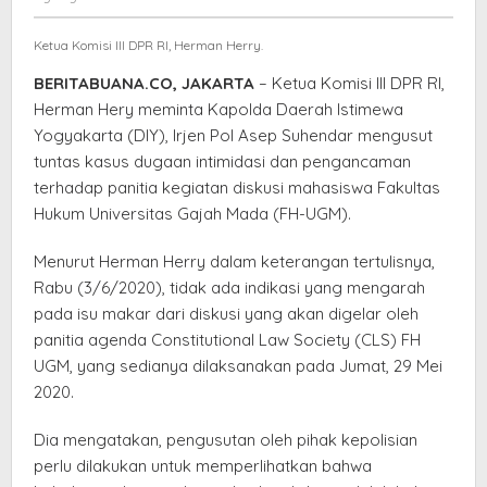
terhadap
Satria
Pelaksana
Ketua Komisi III DPR RI, Herman Herry.
Forum
Akademis
BERITABUANA.CO, JAKARTA
– Ketua Komisi III DPR RI,
Herman Hery meminta Kapolda Daerah Istimewa
Yogyakarta (DIY), Irjen Pol Asep Suhendar mengusut
tuntas kasus dugaan intimidasi dan pengancaman
terhadap panitia kegiatan diskusi mahasiswa Fakultas
Hukum Universitas Gajah Mada (FH-UGM).
Menurut Herman Herry dalam keterangan tertulisnya,
Rabu (3/6/2020), tidak ada indikasi yang mengarah
pada isu makar dari diskusi yang akan digelar oleh
panitia agenda Constitutional Law Society (CLS) FH
UGM, yang sedianya dilaksanakan pada Jumat, 29 Mei
2020.
Dia mengatakan, pengusutan oleh pihak kepolisian
perlu dilakukan untuk memperlihatkan bahwa