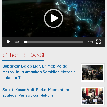
00:00
01:21
pilihan REDAKSI
Bubarkan Balap Liar, Brimob Polda
Metro Jaya Amankan Sembilan Motor di
Jakarta T…
Soroti Kasus Vidi, Rieke: Momentum
Evaluasi Penegakan Hukum