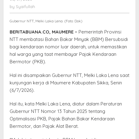
Nomor
Syaifullah
by
Syaifullah
Luar,
Pastikan
Gubernur NTT, Melki Laka Lena. (Foto: Dok)
Hak
Warga
BERITABUANA.CO, MAUMERE –
Pemerintah Provinsi
Taat
NTT membatasi Bahan Bakar Minyak (BBM) Bersubsidi
Pajak
bagi kendaraan nomor luar daerah, untuk memastikan
hal warga yang taat membayar Pajak Kendaraan
Bermotor (PKB).
Hal ini disampaikan Gubernur NTT, Melki Laka Lena saat
kunjungan kerja di Maumere Kabupaten Sikka, Senin
(6/7/2026).
Hal itu, kata Melki Laka Lena, diatur dalam Peraturan
Gubernur NTT Nomor 13 Tahun 2025 tentang
Optimalisasi PKB, Pajak Bahan Bakar Kendaraan
Bermotor, dan Pajak Alat Berat.