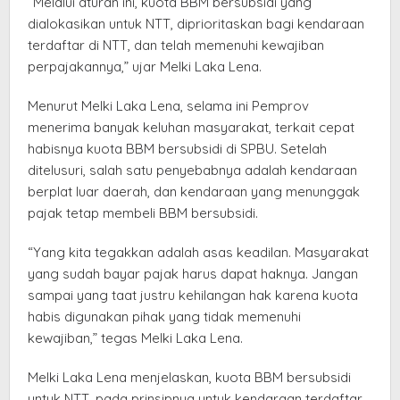
“Melalui aturan ini, kuota BBM bersubsidi yang
dialokasikan untuk NTT, diprioritaskan bagi kendaraan
terdaftar di NTT, dan telah memenuhi kewajiban
perpajakannya,” ujar Melki Laka Lena.
Menurut Melki Laka Lena, selama ini Pemprov
menerima banyak keluhan masyarakat, terkait cepat
habisnya kuota BBM bersubsidi di SPBU. Setelah
ditelusuri, salah satu penyebabnya adalah kendaraan
berplat luar daerah, dan kendaraan yang menunggak
pajak tetap membeli BBM bersubsidi.
“Yang kita tegakkan adalah asas keadilan. Masyarakat
yang sudah bayar pajak harus dapat haknya. Jangan
sampai yang taat justru kehilangan hak karena kuota
habis digunakan pihak yang tidak memenuhi
kewajiban,” tegas Melki Laka Lena.
Melki Laka Lena menjelaskan, kuota BBM bersubsidi
untuk NTT, pada prinsipnya untuk kendaraan terdaftar