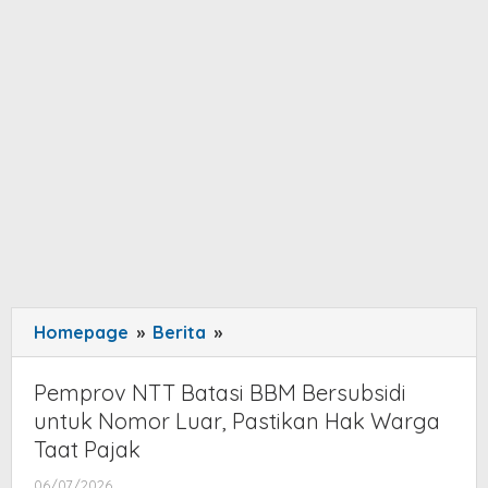
Homepage
»
Berita
»
Pemprov
NTT
Batasi
Pemprov NTT Batasi BBM Bersubsidi
BBM
untuk Nomor Luar, Pastikan Hak Warga
Bersubsidi
Taat Pajak
untuk
06/07/2026
by