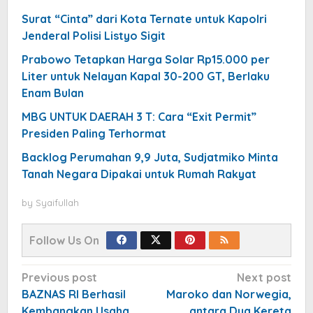
Surat “Cinta” dari Kota Ternate untuk Kapolri
Jenderal Polisi Listyo Sigit
Prabowo Tetapkan Harga Solar Rp15.000 per
Liter untuk Nelayan Kapal 30-200 GT, Berlaku
Enam Bulan
MBG UNTUK DAERAH 3 T: Cara “Exit Permit”
Presiden Paling Terhormat
Backlog Perumahan 9,9 Juta, Sudjatmiko Minta
Tanah Negara Dipakai untuk Rumah Rakyat
by
Syaifullah
Follow Us On
Post
Previous post
Next post
navigation
BAZNAS RI Berhasil
Maroko dan Norwegia,
Kembangkan Usaha
antara Dua Kereta