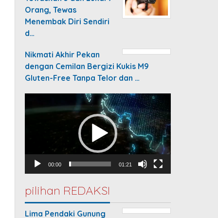
Orang, Tewas
Menembak Diri Sendiri
d…
Nikmati Akhir Pekan
dengan Cemilan Bergizi Kukis M9
Gluten-Free Tanpa Telor dan …
Video
Player
00:00
01:21
pilihan REDAKSI
Lima Pendaki Gunung