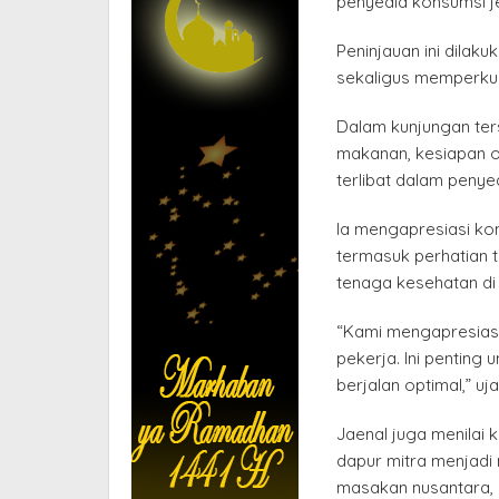
penyedia konsumsi j
Peninjauan ini dilak
sekaligus memperkua
Dalam kunjungan ter
makanan, kesiapan op
terlibat dalam penye
Ia mengapresiasi ko
termasuk perhatian 
tenaga kesehatan di 
“Kami mengapresiasi
pekerja. Ini penting
berjalan optimal,” uja
Jaenal juga menilai k
dapur mitra menjadi 
masakan nusantara, 