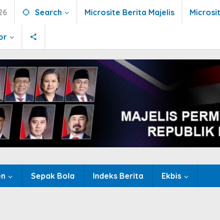
26
Search
Microsite Berita Majelis
Microsi
or
en
Sepak Bola
Indeks Berita
Ekbis