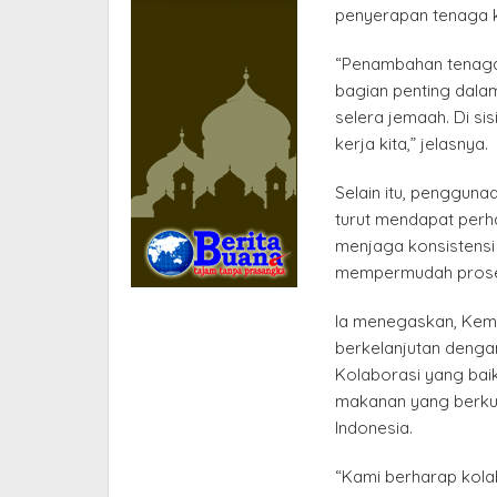
penyerapan tenaga k
“Penambahan tenaga k
bagian penting dala
selera jemaah. Di si
kerja kita,” jelasnya.
Selain itu, penggun
turut mendapat perha
menjaga konsistensi 
mempermudah prose
Ia menegaskan, Kem
berkelanjutan denga
Kolaborasi yang baik
makanan yang berkua
Indonesia.
“Kami berharap kolab