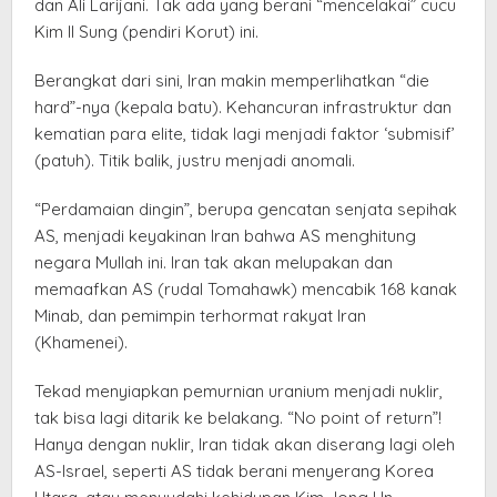
dan Ali Larijani. Tak ada yang berani “mencelakai” cucu
Kim Il Sung (pendiri Korut) ini.
Berangkat dari sini, Iran makin memperlihatkan “die
hard”-nya (kepala batu). Kehancuran infrastruktur dan
kematian para elite, tidak lagi menjadi faktor ‘submisif’
(patuh). Titik balik, justru menjadi anomali.
“Perdamaian dingin”, berupa gencatan senjata sepihak
AS, menjadi keyakinan Iran bahwa AS menghitung
negara Mullah ini. Iran tak akan melupakan dan
memaafkan AS (rudal Tomahawk) mencabik 168 kanak
Minab, dan pemimpin terhormat rakyat Iran
(Khamenei).
Tekad menyiapkan pemurnian uranium menjadi nuklir,
tak bisa lagi ditarik ke belakang. “No point of return”!
Hanya dengan nuklir, Iran tidak akan diserang lagi oleh
AS-Israel, seperti AS tidak berani menyerang Korea