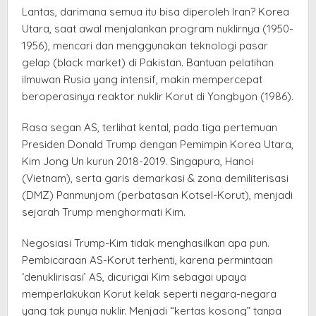
Lantas, darimana semua itu bisa diperoleh Iran? Korea
Utara, saat awal menjalankan program nuklirnya (1950-
1956), mencari dan menggunakan teknologi pasar
gelap (black market) di Pakistan. Bantuan pelatihan
ilmuwan Rusia yang intensif, makin mempercepat
beroperasinya reaktor nuklir Korut di Yongbyon (1986).
Rasa segan AS, terlihat kental, pada tiga pertemuan
Presiden Donald Trump dengan Pemimpin Korea Utara,
Kim Jong Un kurun 2018-2019. Singapura, Hanoi
(Vietnam), serta garis demarkasi & zona demiliterisasi
(DMZ) Panmunjom (perbatasan Kotsel-Korut), menjadi
sejarah Trump menghormati Kim.
Negosiasi Trump-Kim tidak menghasilkan apa pun.
Pembicaraan AS-Korut terhenti, karena permintaan
‘denuklirisasi’ AS, dicurigai Kim sebagai upaya
memperlakukan Korut kelak seperti negara-negara
yang tak punya nuklir. Menjadi “kertas kosong” tanpa