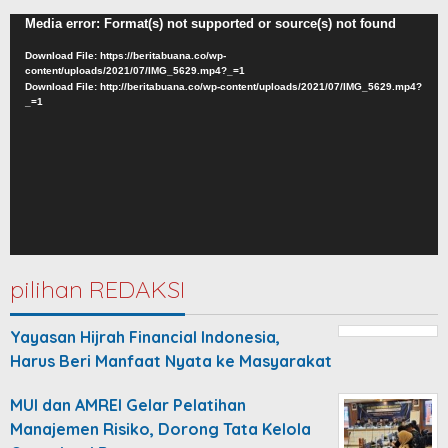
Video
Media error: Format(s) not supported or source(s) not found
Player
Download File: https://beritabuana.co/wp-
content/uploads/2021/07/IMG_5629.mp4?_=1
Download File: http://beritabuana.co/wp-content/uploads/2021/07/IMG_5629.mp4?
_=1
pilihan REDAKSI
Yayasan Hijrah Financial Indonesia,
Harus Beri Manfaat Nyata ke Masyarakat
MUI dan AMREI Gelar Pelatihan
Manajemen Risiko, Dorong Tata Kelola