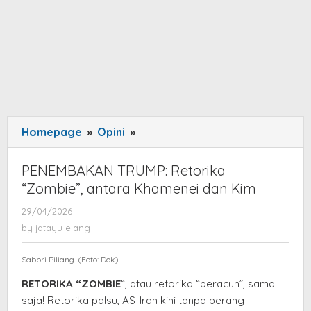
Homepage
»
Opini
»
PENEMBAKAN
TRUMP:
Retorika
PENEMBAKAN TRUMP: Retorika
"Zombie",
“Zombie”, antara Khamenei dan Kim
antara
29/04/2026
by
Khamenei
jatayu
by
jatayu elang
dan
elang
Kim
Sabpri Piliang. (Foto: Dok)
RETORIKA “ZOMBIE
“, atau retorika “beracun”, sama
saja! Retorika palsu, AS-Iran kini tanpa perang