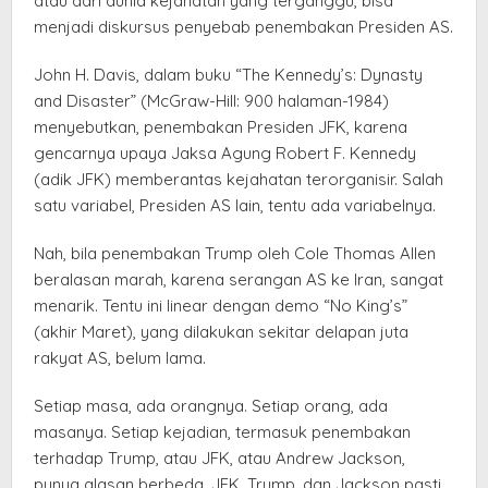
atau dari dunia kejahatan yang terganggu, bisa
menjadi diskursus penyebab penembakan Presiden AS.
John H. Davis, dalam buku “The Kennedy’s: Dynasty
and Disaster” (McGraw-Hill: 900 halaman-1984)
menyebutkan, penembakan Presiden JFK, karena
gencarnya upaya Jaksa Agung Robert F. Kennedy
(adik JFK) memberantas kejahatan terorganisir. Salah
satu variabel, Presiden AS lain, tentu ada variabelnya.
Nah, bila penembakan Trump oleh Cole Thomas Allen
beralasan marah, karena serangan AS ke Iran, sangat
menarik. Tentu ini linear dengan demo “No King’s”
(akhir Maret), yang dilakukan sekitar delapan juta
rakyat AS, belum lama.
Setiap masa, ada orangnya. Setiap orang, ada
masanya. Setiap kejadian, termasuk penembakan
terhadap Trump, atau JFK, atau Andrew Jackson,
punya alasan berbeda. JFK, Trump, dan Jackson pasti