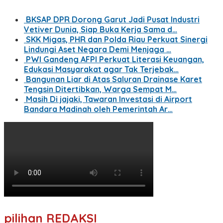
BKSAP DPR Dorong Garut Jadi Pusat Industri
Vetiver Dunia, Siap Buka Kerja Sama d…
SKK Migas, PHR dan Polda Riau Perkuat Sinergi
Lindungi Aset Negara Demi Menjaga …
PWI Gandeng AFPI Perkuat Literasi Keuangan,
Edukasi Masyarakat agar Tak Terjebak…
Bangunan Liar di Atas Saluran Drainase Karet
Tengsin Ditertibkan, Warga Sempat M…
Masih Di jajaki, Tawaran Investasi di Airport
Bandara Madinah oleh Pemerintah Ar…
pilihan REDAKSI