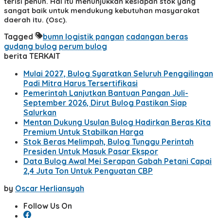
terisi penuh. Hal itu menunjukkan kesiapan stok yang
sangat baik untuk mendukung kebutuhan masyarakat
daerah itu.
(Osc).
Tagged
bumn logistik pangan
cadangan beras
gudang bulog
perum bulog
berita TERKAIT
Mulai 2027, Bulog Syaratkan Seluruh Penggilingan
Padi Mitra Harus Tersertifikasi
Pemerintah Lanjutkan Bantuan Pangan Juli-
September 2026, Dirut Bulog Pastikan Siap
Salurkan
Mentan Dukung Usulan Bulog Hadirkan Beras Kita
Premium Untuk Stabilkan Harga
Stok Beras Melimpah, Bulog Tunggu Perintah
Presiden Untuk Masuk Pasar Ekspor
Data Bulog Awal Mei Serapan Gabah Petani Capai
2,4 Juta Ton Untuk Penguatan CBP
by
Oscar Herliansyah
Follow Us On