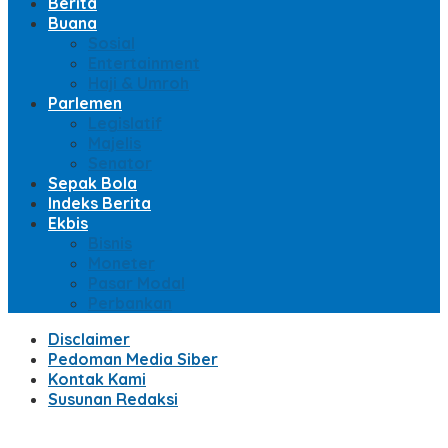
Berita
Buana
Sosial
Entertainment
Haji & Umroh
Parlemen
Legislatif
Majelis
Senator
Sepak Bola
Indeks Berita
Ekbis
Bisnis
Moneter
Pasar Modal
Perbankan
Disclaimer
Pedoman Media Siber
Kontak Kami
Susunan Redaksi