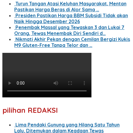
Turun Tangan Atasi Keluhan Masyarakat, Mentan
Pastikan Harga Beras di Alor Sama …
Presiden Pastikan Harga BBM Subsidi Tidak akan
Naik Hingga Desember 2026
Penembak Massal yang Tewaskan 3 dan Lukai 7
Orang, Tewas Menembak Diri Sendiri d…
Nikmati Akhir Pekan dengan Cemilan Bergizi Kukis
M9 Gluten-Free Tanpa Telor dan …
pilihan REDAKSI
Lima Pendaki Gunung yang Hilang Satu Tahun
Lalu, Ditemukan dalam Keadaan Tewas