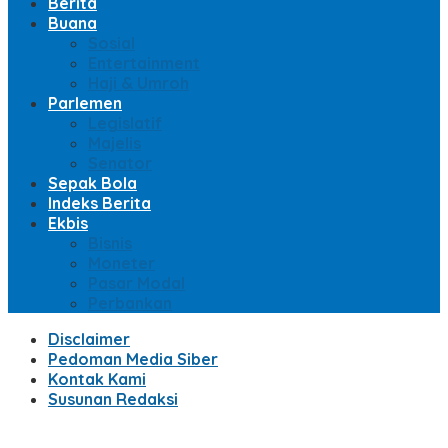
Berita
Buana
Sosial
Entertainment
Haji & Umroh
Parlemen
Legislatif
Majelis
Senator
Sepak Bola
Indeks Berita
Ekbis
Bisnis
Moneter
Pasar Modal
Perbankan
Disclaimer
Pedoman Media Siber
Kontak Kami
Susunan Redaksi