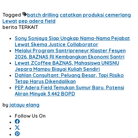
Tagged
batch drilling
catatkan produksi cemerlang
Lewat
pep adera field
berita TERKAIT
Sony Sonjaya Siap Ungkap Nama-Nama Pejabat
Lewat Skema Justice Collaborator
Melalui Program Santripreneur Klaster Fesyen
2026, BAZNAS RI Kembangkan Ekonomi Santri
Lewat ZCoffee BAZNAS, Mahasiswa UNISNU
Jepara Mampu Biayai Kuliah Sendiri
Dahlan Consultant: Peluang Besar, Tapi Risiko
Tetap Harus Dikendalikan
PEP Adera Field Temukan Sumur Baru, Potensi
Aliran Minyak 3.442 BOPD
by
jatayu elang
Follow Us On