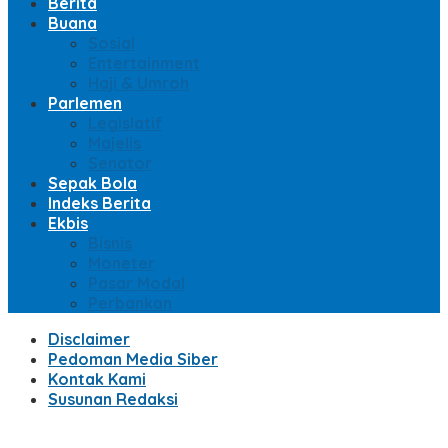
Berita
Buana
Sosial
Entertainment
Haji & Umroh
Parlemen
Legislatif
Majelis
Senator
Sepak Bola
Indeks Berita
Ekbis
Bisnis
Moneter
Pasar Modal
Perbankan
Disclaimer
Pedoman Media Siber
Kontak Kami
Susunan Redaksi