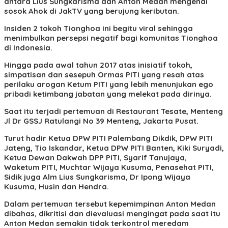
antara Lius Sungkarisma dan Anton Medan mengenai
sosok Ahok di JakTV yang berujung keributan.
Insiden 2 tokoh Tionghoa ini begitu viral sehingga
menimbulkan persepsi negatif bagi komunitas Tionghoa
di Indonesia.
Hingga pada awal tahun 2017 atas inisiatif tokoh,
simpatisan dan sesepuh Ormas PITI yang resah atas
perilaku arogan Ketum PITI yang lebih menunjukan ego
pribadi ketimbang jabatan yang melekat pada dirinya.
Saat itu terjadi pertemuan di Restaurant Tesate, Menteng
Jl Dr GSSJ Ratulangi No 39 Menteng, Jakarta Pusat.
Turut hadir Ketua DPW PITI Palembang Dikdik, DPW PITI
Jateng, Tio Iskandar, Ketua DPW PITI Banten, Kiki Suryadi,
Ketua Dewan Dakwah DPP PITI, Syarif Tanujaya,
Waketum PITI, Muchtar Wijaya Kusuma, Penasehat PITI,
Sidik juga Alm Lius Sungkarisma, Dr Ipong Wijaya
Kusuma, Husin dan Hendra.
Dalam pertemuan tersebut kepemimpinan Anton Medan
dibahas, dikritisi dan dievaluasi mengingat pada saat itu
Anton Medan semakin tidak terkontrol meredam