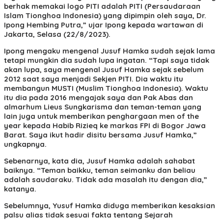
berhak memakai logo PITI adalah PITI (Persaudaraan
Islam Tionghoa Indonesia) yang dipimpin oleh saya, Dr.
Ipong Hembing Putra,” ujar Ipong kepada wartawan di
Jakarta, Selasa (22/8/2023).
Ipong mengaku mengenal Jusuf Hamka sudah sejak lama
tetapi mungkin dia sudah lupa ingatan. “Tapi saya tidak
akan lupa, saya mengenal Jusuf Hamka sejak sebelum
2012 saat saya menjadi Sekjen PITI. Dia waktu itu
membangun MUSTI (Muslim Tionghoa Indonesia). Waktu
itu dia pada 2016 mengajak saya dan Pak Abas dan
almarhum Lieus Sungkarisma dan teman-teman yang
lain juga untuk memberikan penghargaan men of the
year kepada Habib Rizieq ke markas FPI di Bogor Jawa
Barat. Saya ikut hadir disitu bersama Jusuf Hamka,”
ungkapnya.
Sebenarnya, kata dia, Jusuf Hamka adalah sahabat
baiknya. “Teman baikku, teman seimanku dan beliau
adalah saudaraku. Tidak ada masalah itu dengan dia,”
katanya.
Sebelumnya, Yusuf Hamka diduga memberikan kesaksian
palsu alias tidak sesuai fakta tentang Sejarah