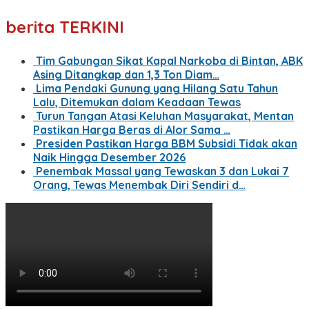
berita TERKINI
Tim Gabungan Sikat Kapal Narkoba di Bintan, ABK
Asing Ditangkap dan 1,3 Ton Diam…
Lima Pendaki Gunung yang Hilang Satu Tahun
Lalu, Ditemukan dalam Keadaan Tewas
Turun Tangan Atasi Keluhan Masyarakat, Mentan
Pastikan Harga Beras di Alor Sama …
Presiden Pastikan Harga BBM Subsidi Tidak akan
Naik Hingga Desember 2026
Penembak Massal yang Tewaskan 3 dan Lukai 7
Orang, Tewas Menembak Diri Sendiri d…