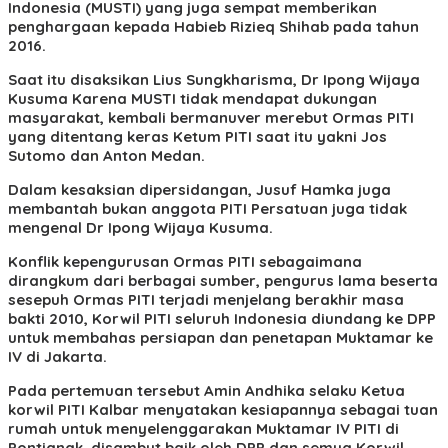
Indonesia (MUSTI) yang juga sempat memberikan
penghargaan kepada Habieb Rizieq Shihab pada tahun
2016.
Saat itu disaksikan Lius Sungkharisma, Dr Ipong Wijaya
Kusuma Karena MUSTI tidak mendapat dukungan
masyarakat, kembali bermanuver merebut Ormas PITI
yang ditentang keras Ketum PITI saat itu yakni Jos
Sutomo dan Anton Medan.
Dalam kesaksian dipersidangan, Jusuf Hamka juga
membantah bukan anggota PITI Persatuan juga tidak
mengenal Dr Ipong Wijaya Kusuma.
Konflik kepengurusan Ormas PITI sebagaimana
dirangkum dari berbagai sumber, pengurus lama beserta
sesepuh Ormas PITI terjadi menjelang berakhir masa
bakti 2010, Korwil PITI seluruh Indonesia diundang ke DPP
untuk membahas persiapan dan penetapan Muktamar ke
IV di Jakarta.
Pada pertemuan tersebut Amin Andhika selaku Ketua
korwil PITI Kalbar menyatakan kesiapannya sebagai tuan
rumah untuk menyelenggarakan Muktamar IV PITI di
Pontianak, disambut baik oleh DPP dan semua Korwil