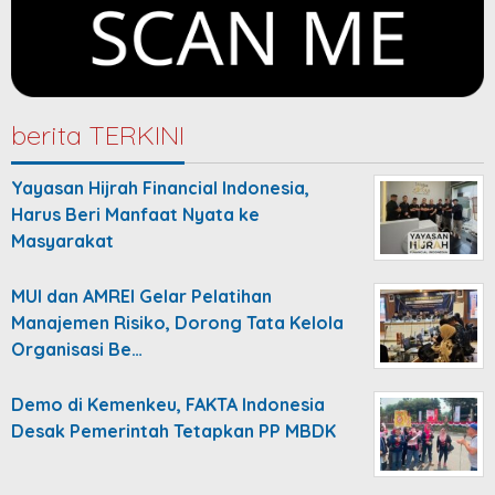
berita TERKINI
Yayasan Hijrah Financial Indonesia,
Harus Beri Manfaat Nyata ke
Masyarakat
MUI dan AMREI Gelar Pelatihan
Manajemen Risiko, Dorong Tata Kelola
Organisasi Be…
Demo di Kemenkeu, FAKTA Indonesia
Desak Pemerintah Tetapkan PP MBDK