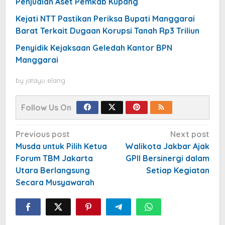
Penjualan Aset Pemkab Kupang
Kejati NTT Pastikan Periksa Bupati Manggarai
Barat Terkait Dugaan Korupsi Tanah Rp3 Triliun
Penyidik Kejaksaan Geledah Kantor BPN
Manggarai
by
jatayu elang
Follow Us On
Post
Previous post
Next post
navigation
Musda untuk Pilih Ketua
Walikota Jakbar Ajak
Forum TBM Jakarta
GPII Bersinergi dalam
Utara Berlangsung
Setiap Kegiatan
Secara Musyawarah