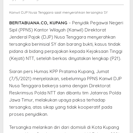
ke
elang
Kejati
Kanwil DJP Nusa Tenggara saat menyerahkan tersangka SY
NTT
BERITABUANA.CO, KUPANG
– Penyidik Pegawai Negeri
Sipil (PPNS) Kantor Wilayah (Kanwil) Direktorat
Jenderal Pajak (DJP) Nusa Tenggara menyerahkan
tersangka berinisial SY dan barang bukti, kasus tindak
pidana di bidang perpajakan kepada Kejaksaan Tinggi
(Kejati) NTT, setelah berkas dinyatakan lengkap (P21).
Siaran pers Humas KPP Pratama Kupang, Jumat
(7/5/2021) menjelaskan, sebelumnya PPNS Kanwil DJP
Nusa Tenggara bekerja sama dengan Direktorat
Reskrimsus Polda NTT dan dibantu tim Jatanras Polda
Jawa Timur, melakukan upaya paksa terhadap
tersangka, atas sikap yang tidak kooperatif pada
proses penyidikan.
Tersangka melarikan diri dari domisili di Kota Kupang