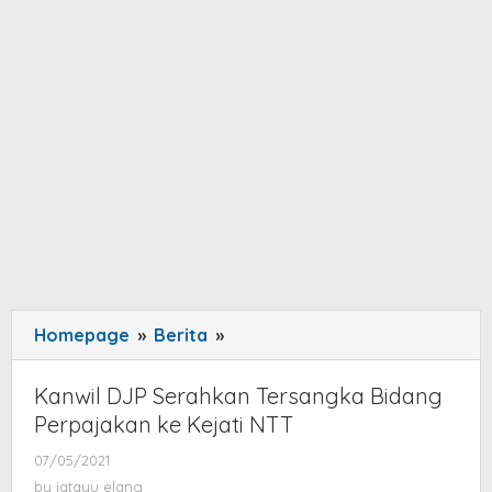
Homepage
»
Berita
»
Kanwil
DJP
Serahkan
Kanwil DJP Serahkan Tersangka Bidang
Tersangka
Perpajakan ke Kejati NTT
Bidang
07/05/2021
by
Perpajakan
jatayu
by
jatayu elang