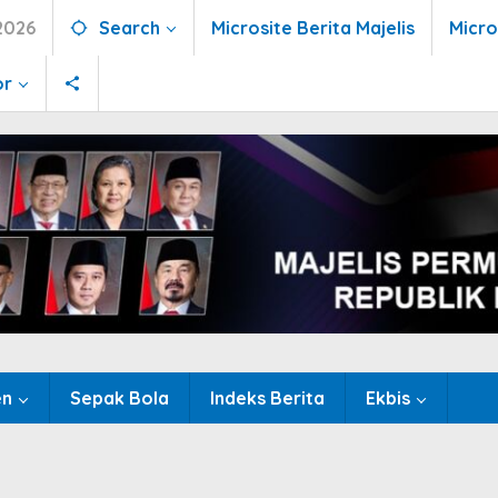
2026
Search
Microsite Berita Majelis
Micro
or
en
Sepak Bola
Indeks Berita
Ekbis