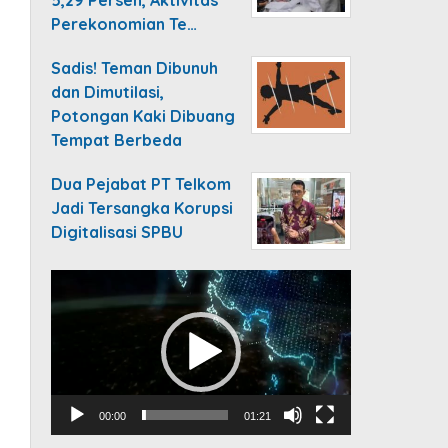
Perekonomian Te…
Sadis! Teman Dibunuh
dan Dimutilasi,
Potongan Kaki Dibuang
Tempat Berbeda
Dua Pejabat PT Telkom
Jadi Tersangka Korupsi
Digitalisasi SPBU
Video
Player
00:00
01:21