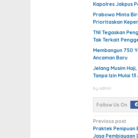
Kapolres Jakpus P
Prabowo Minta Biro
Prioritaskan Kepe
TNI Tegaskan Pen
Tak Terkait Pengg
Membangun 750 Yo
Ancaman Baru
Jelang Musim Haji
Tanpa Izin Mulai 13
by
admin
Follow Us On
Post
Previous post
navigation
Praktek Penipuan
Jasa Pembiayaan 