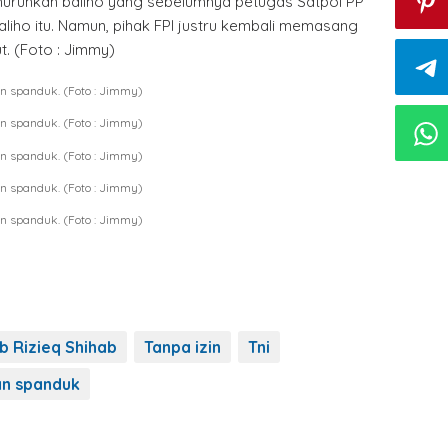
nurunkan baliho yang sebelumnya petugas Satpol PP
iho itu. Namun, pihak FPI justru kembali memasang
t. (Foto : Jimmy)
n spanduk. (Foto : Jimmy)
n spanduk. (Foto : Jimmy)
n spanduk. (Foto : Jimmy)
n spanduk. (Foto : Jimmy)
n spanduk. (Foto : Jimmy)
b Rizieq Shihab
Tanpa izin
Tni
an spanduk