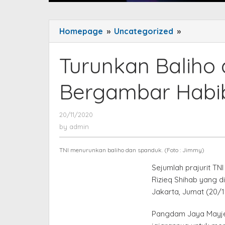
Homepage
»
Uncategorized
»
Turunkan
Baliho
dan
Turunkan Baliho
Spanduk
Bergamba
Bergambar Habib
Habib
Rizieq
20/11/2020
by
Shihab
admin
by
admin
TNI menurunkan baliho dan spanduk. (Foto : Jimmy)
Sejumlah prajurit T
Rizieq Shihab yang d
Jakarta, Jumat (20/1
Pangdam Jaya Mayje