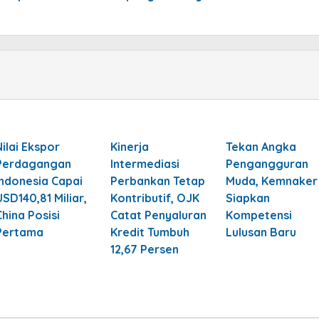
Nilai Ekspor
Kinerja
Tekan Angka
Perdagangan
Intermediasi
Pengangguran
Indonesia Capai
Perbankan Tetap
Muda, Kemnaker
USD140,81 Miliar,
Kontributif, OJK
Siapkan
China Posisi
Catat Penyaluran
Kompetensi
Pertama
Kredit Tumbuh
Lulusan Baru
12,67 Persen