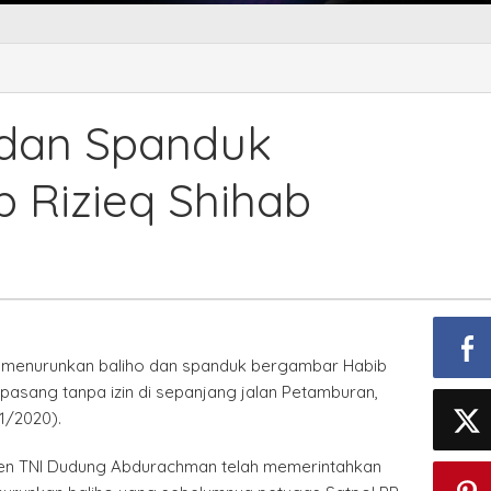
 dan Spanduk
r
 Rizieq Shihab
NI menurunkan baliho dan spanduk bergambar Habib
ipasang tanpa izin di sepanjang jalan Petamburan,
1/2020).
n TNI Dudung Abdurachman telah memerintahkan