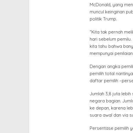
McDonald, yang meng
muncul keinginan pu
politik Trump.
“Kita tak pernah mel
hari sebelum pemilu
kita tahu bahwa ban
mempunyai penilaian
Dengan angka pemili
pemilih total nantiny
daftar pemilih –perse
Jumlah 3,8 juta lebih
negara bagian. Juml
ke depan, karena le
suara awal dan via su
Persentase pemilih 