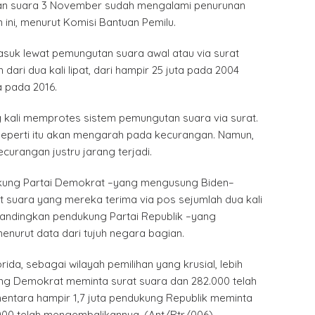
an suara 3 November sudah mengalami penurunan
 ini, menurut Komisi Bantuan Pemilu.
asuk lewat pemungutan suara awal atau via surat
 dari dua kali lipat, dari hampir 25 juta pada 2004
a pada 2016.
g kali memprotes sistem pemungutan suara via surat.
seperti itu akan mengarah pada kecurangan. Namun,
curangan justru jarang terjadi.
ndukung Partai Demokrat –yang mengusung Biden–
 suara yang mereka terima via pos sejumlah dua kali
ibandingkan pendukung Partai Republik –yang
nurut data dari tujuh negara bagian.
ida, sebagai wilayah pemilihan yang krusial, lebih
ung Demokrat meminta surat suara dan 282.000 telah
ntara hampir 1,7 juta pendukung Republik meminta
.000 telah mengembalikannya. (Ant/Rtr/006)