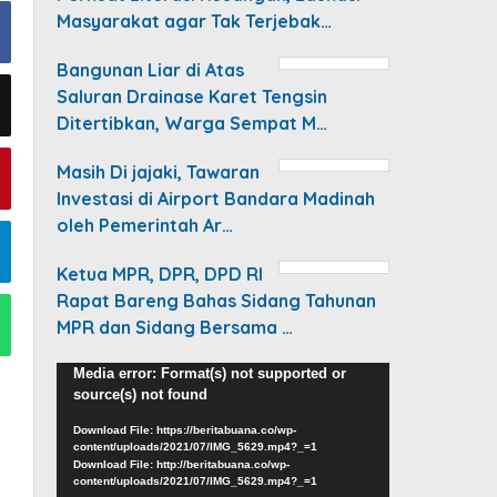
Masyarakat agar Tak Terjebak…
Bangunan Liar di Atas
Saluran Drainase Karet Tengsin
Ditertibkan, Warga Sempat M…
Masih Di jajaki, Tawaran
Investasi di Airport Bandara Madinah
oleh Pemerintah Ar…
Ketua MPR, DPR, DPD RI
Rapat Bareng Bahas Sidang Tahunan
MPR dan Sidang Bersama …
Video
Media error: Format(s) not supported or
source(s) not found
Player
Download File: https://beritabuana.co/wp-
content/uploads/2021/07/IMG_5629.mp4?_=1
Download File: http://beritabuana.co/wp-
content/uploads/2021/07/IMG_5629.mp4?_=1