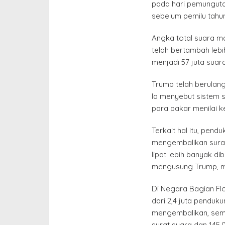
pada hari pemungut
sebelum pemilu tahun
Angka total suara m
telah bertambah lebih
menjadi 57 juta suar
Trump telah berulan
Ia menyebut sistem 
para pakar menilai ke
Terkait hal itu, pe
mengembalikan surat
lipat lebih banyak d
mengusung Trump, me
Di Negara Bagian Flor
dari 2,4 juta penduk
mengembalikan, seme
surat suara dan 145