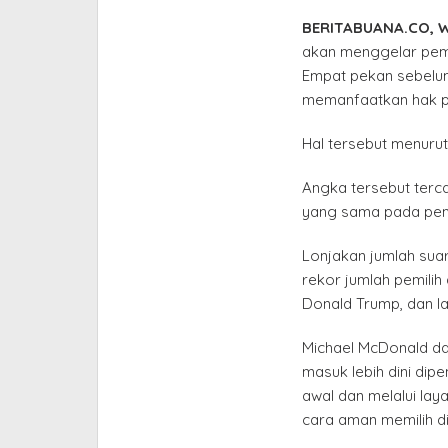
Hak
BERITABUANA.CO, 
Pilihnya
akan menggelar pem
Empat pekan sebelum 
memanfaatkan hak pil
Hal tersebut menurut
Angka tersebut terca
yang sama pada pemi
Lonjakan jumlah sua
rekor jumlah pemilih
Donald Trump, dan la
Michael McDonald dar
masuk lebih dini dip
awal dan melalui la
cara aman memilih di