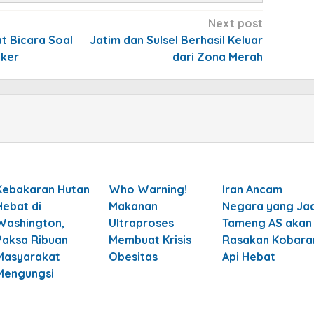
Next post
at Bicara Soal
Jatim dan Sulsel Berhasil Keluar
aker
dari Zona Merah
Kebakaran Hutan
Who Warning!
Iran Ancam
Hebat di
Makanan
Negara yang Jad
Washington,
Ultraproses
Tameng AS akan
Paksa Ribuan
Membuat Krisis
Rasakan Kobara
Masyarakat
Obesitas
Api Hebat
Mengungsi