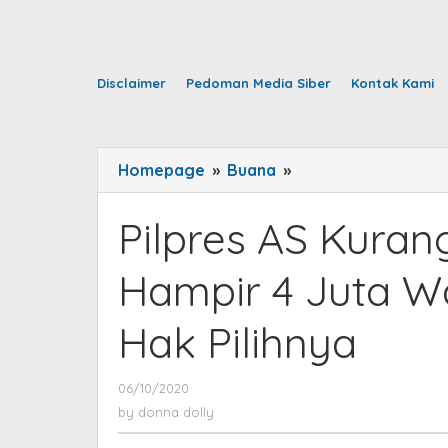
Disclaimer
Pedoman Media Siber
Kontak Kami
Homepage
»
Buana
»
Pilpres
AS
Kurang
Pilpres AS Kuran
Empat
Pekan,
Hampir 4 Juta 
Tapi
Hampir
Hak Pilihnya
4
Juta
Warga
06/10/2020
by
donna
Sudah
by
donna dolly
dolly
Gunakan