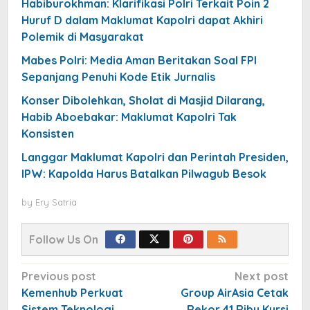
Habiburokhman: Klarifikasi Polri Terkait Poin 2
Huruf D dalam Maklumat Kapolri dapat Akhiri
Polemik di Masyarakat
Mabes Polri: Media Aman Beritakan Soal FPI
Sepanjang Penuhi Kode Etik Jurnalis
Konser Dibolehkan, Sholat di Masjid Dilarang,
Habib Aboebakar: Maklumat Kapolri Tak
Konsisten
Langgar Maklumat Kapolri dan Perintah Presiden,
IPW: Kapolda Harus Batalkan Pilwagub Besok
by
Ery Satria
Follow Us On
Post
Previous post
Next post
navigation
Kemenhub Perkuat
Group AirAsia Cetak
Sistem Teknologi
Rekor 41 Ribu Kursi