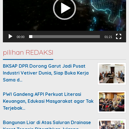
00:00
01:21
pilihan REDAKSI
BKSAP DPR Dorong Garut Jadi Pusat
Industri Vetiver Dunia, Siap Buka Kerja
Sama d…
PWI Gandeng AFPI Perkuat Literasi
Keuangan, Edukasi Masyarakat agar Tak
Terjebak…
Bangunan Liar di Atas Saluran Drainase