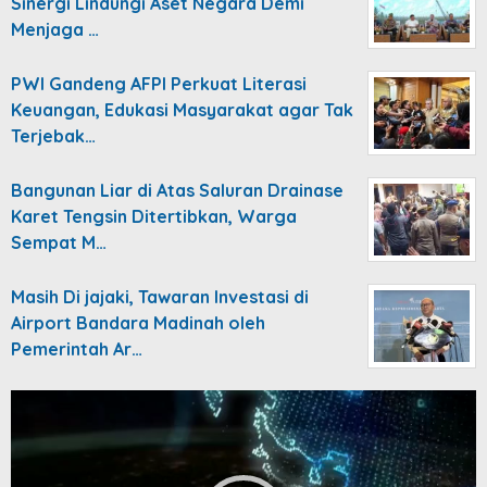
Sinergi Lindungi Aset Negara Demi
Menjaga …
PWI Gandeng AFPI Perkuat Literasi
Keuangan, Edukasi Masyarakat agar Tak
Terjebak…
Bangunan Liar di Atas Saluran Drainase
Karet Tengsin Ditertibkan, Warga
Sempat M…
Masih Di jajaki, Tawaran Investasi di
Airport Bandara Madinah oleh
Pemerintah Ar…
Video
Player