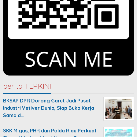
berita TERKINI
BKSAP DPR Dorong Garut Jadi Pusat
Industri Vetiver Dunia, Siap Buka Kerja
Sama d…
SKK Migas, PHR dan Polda Riau Perkuat