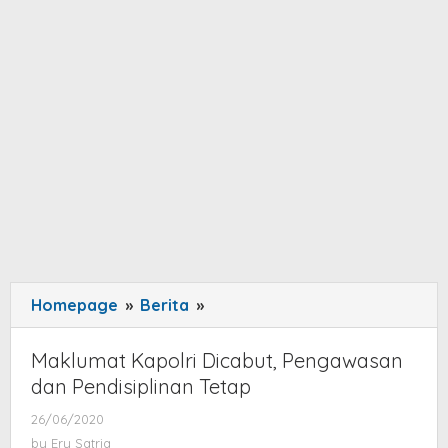
Homepage
»
Berita
»
Maklumat
Kapolri
Dicabut,
Maklumat Kapolri Dicabut, Pengawasan
Pengawasan
dan Pendisiplinan Tetap
dan
26/06/2020
by
Pendisiplinan
Ery
by
Ery Satria