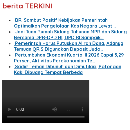
berita TERKINI
BRI Sambut Positif Kebijakan Pemerintah
Optimalkan Pengelolaan Kas Negara Lewat …
Jadi Tuan Rumah Sidang Tahunan MPR dan Sidang
Bersama DPR-DPD RI, DPD RI Sampaik…
Pemerintah Harus Putuskan Aliran Dana, Adanya
Temuan QRIS Digunakan Deposit Judo…
Pertumbuhan Ekonomi Kuartal II 2026 Capai 5,29
Persen, Aktivitas Perekonomian Te…
Sadis! Teman Dibunuh dan Dimutilasi, Potongan
Kaki Dibuang Tempat Berbeda