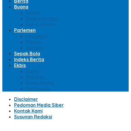
Berita
Buana
Sosial
Entertainment
Haji & Umroh
Parlemen
Legislatif
Majelis
Senator
Sepak Bola
Indeks Berita
Ekbis
Bisnis
Moneter
Pasar Modal
Perbankan
Disclaimer
Pedoman Media Siber
Kontak Kami
Susunan Redaksi