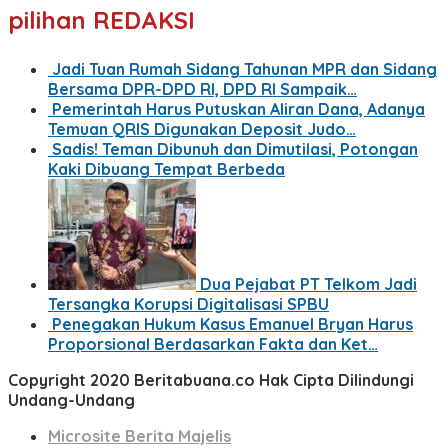
pilihan REDAKSI
Jadi Tuan Rumah Sidang Tahunan MPR dan Sidang
Bersama DPR-DPD RI, DPD RI Sampaik…
Pemerintah Harus Putuskan Aliran Dana, Adanya
Temuan QRIS Digunakan Deposit Judo…
Sadis! Teman Dibunuh dan Dimutilasi, Potongan
Kaki Dibuang Tempat Berbeda
Dua Pejabat PT Telkom Jadi
Tersangka Korupsi Digitalisasi SPBU
Penegakan Hukum Kasus Emanuel Bryan Harus
Proporsional Berdasarkan Fakta dan Ket…
Copyright 2020 Beritabuana.co Hak Cipta Dilindungi
Undang-Undang
Microsite Berita Majelis