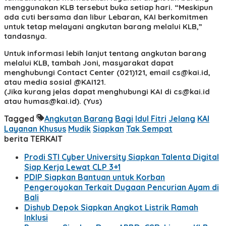
menggunakan KLB tersebut buka setiap hari. “Meskipun
ada cuti bersama dan libur Lebaran, KAI berkomitmen
untuk tetap melayani angkutan barang melalui KLB,”
tandasnya.
Untuk informasi lebih lanjut tentang angkutan barang
melalui KLB, tambah Joni, masyarakat dapat
menghubungi Contact Center (021)121, email cs@kai.id,
atau media sosial @KAI121.
(Jika kurang jelas dapat menghubungi KAI di cs@kai.id
atau humas@kai.id). (Yus)
Tagged
Angkutan Barang
Bagi
Idul Fitri
Jelang
KAI
Layanan Khusus
Mudik
Siapkan
Tak Sempat
berita TERKAIT
Prodi STI Cyber University Siapkan Talenta Digital
Siap Kerja Lewat CLP 3+1
PDIP Siapkan Bantuan untuk Korban
Pengeroyokan Terkait Dugaan Pencurian Ayam di
Bali
Dishub Depok Siapkan Angkot Listrik Ramah
Inklusi