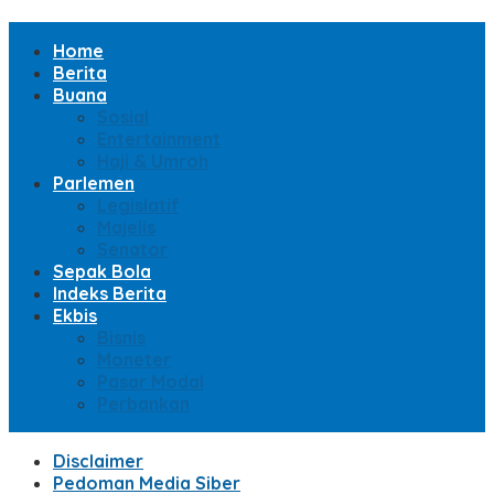
Home
Berita
Buana
Sosial
Entertainment
Haji & Umroh
Parlemen
Legislatif
Majelis
Senator
Sepak Bola
Indeks Berita
Ekbis
Bisnis
Moneter
Pasar Modal
Perbankan
Disclaimer
Pedoman Media Siber