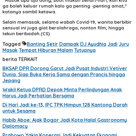
“Masak apa aja dong, buat makan sehari-hari, kan kita
ga boleh keluar rumah kalo ga penting -penting amat,”
katanya sambil ketawa.
Selain memasak, selama wabah Covid-19, wanita berbibir
sensual ini juga giat berolahraga, nonton film, hingga
tekun beribadah.(CS)
Tagged
Banting Setir
Dampak
DJ Ayudhia
Jadi
Juru
Masak
Tempat Hiburan Malam
Tutupnya
berita TERKAIT
BKSAP DPR Dorong Garut Jadi Pusat Industri Vetiver
Dunia, Siap Buka Kerja Sama dengan Prancis hingga
Jepang
Wakil Ketua DPRD Depok Minta Perlindungan Anak
Harus Jadi Perhatian Bersama
Di Hari Jadi ke-13, IPC TPK Himpun 128 Kantong Darah
untuk Sesama
Habib Aboe: Ajak Bogor Jadi Kota Halal Gastronomy
Diplomacy
Prabowo Yakin Koperasi Jadi Kekuatan Ekonomi