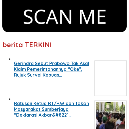
berita TERKINI
Gerindra Sebut Prabowo Tak Asal
Klaim Pemerintahannya “Oke”,
Rujuk Survei Kepuas…
Ratusan Ketua RT/RW dan Tokoh
Masyarakat Sumberjaya
“Deklarasi Akbar&#8221…