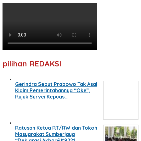
pilihan REDAKSI
Gerindra Sebut Prabowo Tak Asal
Klaim Pemerintahannya “Oke”,
Rujuk Survei Kepuas…
Ratusan Ketua RT/RW dan Tokoh
Masyarakat Sumberjaya
“Deklarasi Akbar&#8221…