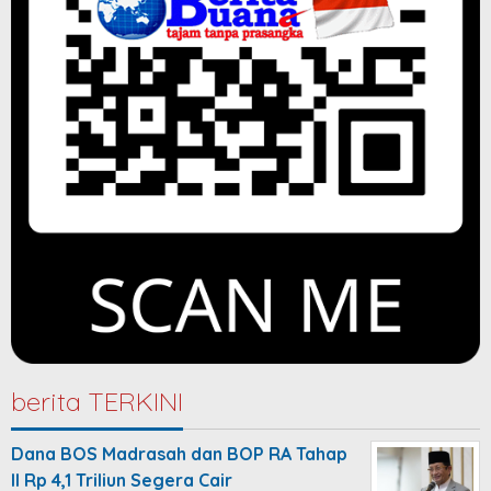
berita TERKINI
Dana BOS Madrasah dan BOP RA Tahap
II Rp 4,1 Triliun Segera Cair