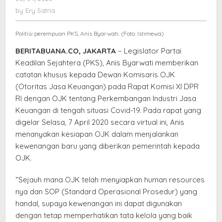
Perlindungan
Ery
by
Ery Satria
Kepada
Satria
Masyarakat
Politisi perempuan PKS, Anis Byarwati. (Foto: Istimewa)
BERITABUANA.CO, JAKARTA
– Legislator Partai
Keadilan Sejahtera (PKS), Anis Byarwati memberikan
catatan khusus kepada Dewan Komisaris OJK
(Otoritas Jasa Keuangan) pada Rapat Komisi XI DPR
RI dengan OJK tentang Perkembangan Industri Jasa
Keuangan di tengah situasi Covid-19. Pada rapat yang
digelar Selasa, 7 April 2020 secara virtual ini, Anis
menanyakan kesiapan OJK dalam menjalankan
kewenangan baru yang diberikan pemerintah kepada
OJK.
“Sejauh mana OJK telah menyiapkan human resources
nya dan SOP (Standard Operasional Prosedur) yang
handal, supaya kewenangan ini dapat digunakan
dengan tetap memperhatikan tata kelola yang baik