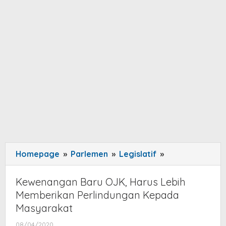
Homepage
»
Parlemen
»
Legislatif
»
Kewenangan
Baru
OJK,
Kewenangan Baru OJK, Harus Lebih
Harus
Memberikan Perlindungan Kepada
Lebih
Masyarakat
Memberikan
08/04/2020
by