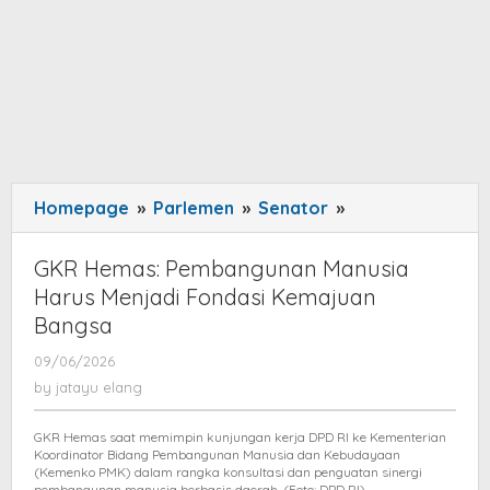
Homepage
»
Parlemen
»
Senator
»
GKR
Hemas:
Pembangunan
GKR Hemas: Pembangunan Manusia
Manusia
Harus Menjadi Fondasi Kemajuan
Harus
Bangsa
Menjadi
09/06/2026
by
Fondasi
jatayu
by
jatayu elang
Kemajuan
elang
Bangsa
GKR Hemas saat memimpin kunjungan kerja DPD RI ke Kementerian
Koordinator Bidang Pembangunan Manusia dan Kebudayaan
(Kemenko PMK) dalam rangka konsultasi dan penguatan sinergi
pembangunan manusia berbasis daerah. (Foto: DPD RI)