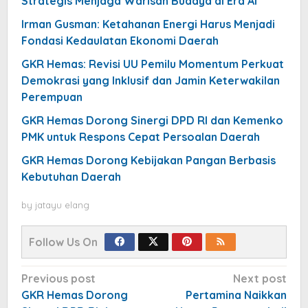
Strategis Menjaga Warisan Budaya di Era AI
Irman Gusman: Ketahanan Energi Harus Menjadi
Fondasi Kedaulatan Ekonomi Daerah
GKR Hemas: Revisi UU Pemilu Momentum Perkuat
Demokrasi yang Inklusif dan Jamin Keterwakilan
Perempuan
GKR Hemas Dorong Sinergi DPD RI dan Kemenko
PMK untuk Respons Cepat Persoalan Daerah
GKR Hemas Dorong Kebijakan Pangan Berbasis
Kebutuhan Daerah
by
jatayu elang
Follow Us On
Post
Previous post
Next post
navigation
GKR Hemas Dorong
Pertamina Naikkan