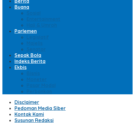
Berita
Buana
Sosial
Entertainment
Haji & Umroh
Parlemen
Legislatif
Majelis
Senator
Sepak Bola
Indeks Berita
Ekbis
Bisnis
Moneter
Pasar Modal
Perbankan
Disclaimer
Pedoman Media Siber
Kontak Kami
Susunan Redaksi