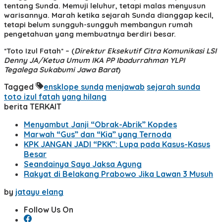
tentang Sunda. Memuji leluhur, tetapi malas menyusun
warisannya. Marah ketika sejarah Sunda dianggap kecil,
tetapi belum sungguh-sungguh membangun rumah
pengetahuan yang membuatnya berdiri besar.
*Toto Izul Fatah* – (
Direktur Eksekutif Citra Komunikasi LSI
Denny JA/Ketua Umum IKA PP Ibadurrahman YLPI
Tegalega Sukabumi Jawa Barat
)
Tagged
ensklope sunda
menjawab
sejarah sunda
toto izul fatah
yang hilang
berita TERKAIT
Menyambut Janji “Obrak-Abrik” Kopdes
Marwah “Gus” dan “Kia” yang Ternoda
KPK JANGAN JADI “PKK”: Lupa pada Kasus-Kasus
Besar
Seandainya Saya Jaksa Agung
Rakyat di Belakang Prabowo Jika Lawan 3 Musuh
by
jatayu elang
Follow Us On