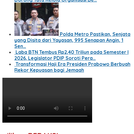
Polda Metro Pastikan, Senjata
yang Disita dari Yayasan, 995 Senapan Angin, 1
Sen…
Laba BTN Tembus Rp2,40 Triliun pada Semester I
2026, Legislator PDIP Soroti Pera…
Transformasi Haji Era Presiden Prabowo Berbuah
Rekor Kepuasan bagi Jemaah