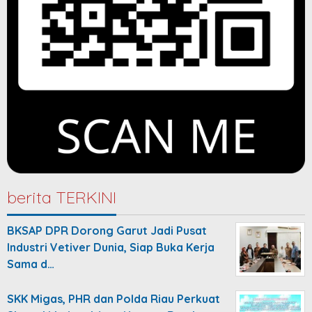
berita TERKINI
BKSAP DPR Dorong Garut Jadi Pusat
Industri Vetiver Dunia, Siap Buka Kerja
Sama d…
SKK Migas, PHR dan Polda Riau Perkuat