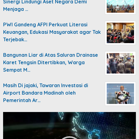
Sinergi Lindungi Aset Negara Demi
Menjaga …
PWI Gandeng AFPI Perkuat Literasi
Keuangan, Edukasi Masyarakat agar Tak
Terjebak…
Bangunan Liar di Atas Saluran Drainase
Karet Tengsin Ditertibkan, Warga
Sempat M…
Masih Di jajaki, Tawaran Investasi di
Airport Bandara Madinah oleh
Pemerintah Ar…
Video
Player