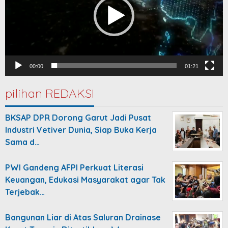
00:00
01:21
pilihan REDAKSI
BKSAP DPR Dorong Garut Jadi Pusat
Industri Vetiver Dunia, Siap Buka Kerja
Sama d…
PWI Gandeng AFPI Perkuat Literasi
Keuangan, Edukasi Masyarakat agar Tak
Terjebak…
Bangunan Liar di Atas Saluran Drainase