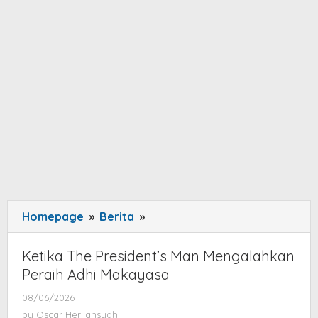
Homepage
»
Berita
»
Ketika
The
President’s
Ketika The President’s Man Mengalahkan
Man
Peraih Adhi Makayasa
Mengalahkan
08/06/2026
by
Peraih
Oscar
by
Oscar Herliansyah