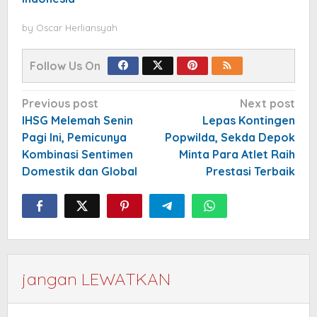
by
Oscar Herliansyah
Follow Us On
Post
Previous post
Next post
navigation
IHSG Melemah Senin
Lepas Kontingen
Pagi Ini, Pemicunya
Popwilda, Sekda Depok
Kombinasi Sentimen
Minta Para Atlet Raih
Domestik dan Global
Prestasi Terbaik
jangan LEWATKAN