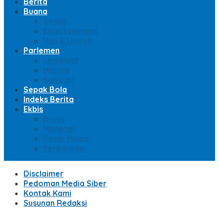
Berita
Buana
Sosial
Entertainment
Haji & Umroh
Parlemen
Legislatif
Majelis
Senator
Sepak Bola
Indeks Berita
Ekbis
Bisnis
Moneter
Pasar Modal
Perbankan
Disclaimer
Pedoman Media Siber
Kontak Kami
Susunan Redaksi