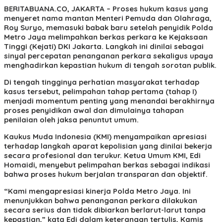
BERITABUANA.CO,
JAKARTA –
Proses hukum kasus yang
menyeret nama mantan Menteri Pemuda dan Olahraga,
Roy Suryo, memasuki babak baru setelah penyidik Polda
Metro Jaya melimpahkan berkas perkara ke Kejaksaan
Tinggi (Kejati) DKI Jakarta. Langkah ini dinilai sebagai
sinyal percepatan penanganan perkara sekaligus upaya
menghadirkan kepastian hukum di tengah sorotan publik.
Di tengah tingginya perhatian masyarakat terhadap
kasus tersebut, pelimpahan tahap pertama (tahap I)
menjadi momentum penting yang menandai berakhirnya
proses penyidikan awal dan dimulainya tahapan
penilaian oleh jaksa penuntut umum.
Kaukus Muda Indonesia (KMI) menyampaikan apresiasi
terhadap langkah aparat kepolisian yang dinilai bekerja
secara profesional dan terukur. Ketua Umum KMI, Edi
Homaidi, menyebut pelimpahan berkas sebagai indikasi
bahwa proses hukum berjalan transparan dan objektif.
“Kami mengapresiasi kinerja Polda Metro Jaya. Ini
menunjukkan bahwa penanganan perkara dilakukan
secara serius dan tidak dibiarkan berlarut-larut tanpa
kepastian,” kata Edi dalam keterangan tertulis, Kamis