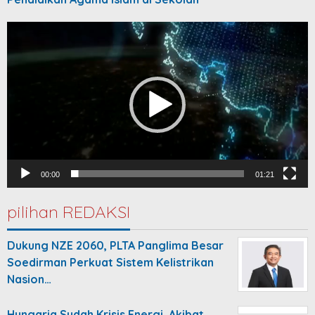
Video
Player
00:00
01:21
pilihan REDAKSI
Dukung NZE 2060, PLTA Panglima Besar
Soedirman Perkuat Sistem Kelistrikan
Nasion…
Hungaria Sudah Krisis Energi, Akibat