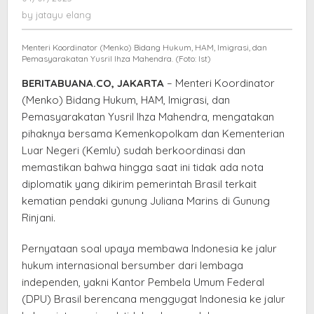
Digugat
jatayu
by
jatayu elang
HAM
elang
Brasil,
Menteri Koordinator (Menko) Bidang Hukum, HAM, Imigrasi, dan
Yusril:
Pemasyarakatan Yusril Ihza Mahendra. (Foto: Ist)
Belum
BERITABUANA.CO, JAKARTA
– Menteri Koordinator
Ada
(Menko) Bidang Hukum, HAM, Imigrasi, dan
Nota
Pemasyarakatan Yusril Ihza Mahendra, mengatakan
Diplomatik
pihaknya bersama Kemenkopolkam dan Kementerian
dari
Luar Negeri (Kemlu) sudah berkoordinasi dan
Brasil
memastikan bahwa hingga saat ini tidak ada nota
diplomatik yang dikirim pemerintah Brasil terkait
kematian pendaki gunung Juliana Marins di Gunung
Rinjani.
Pernyataan soal upaya membawa Indonesia ke jalur
hukum internasional bersumber dari lembaga
independen, yakni Kantor Pembela Umum Federal
(DPU) Brasil berencana menggugat Indonesia ke jalur