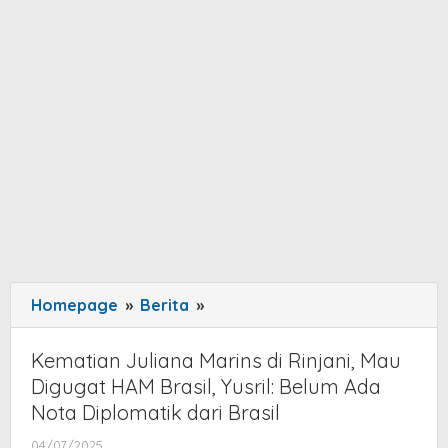
Homepage
»
Berita
»
Kematian
Juliana
Marins
Kematian Juliana Marins di Rinjani, Mau
di
Digugat HAM Brasil, Yusril: Belum Ada
Rinjani,
Nota Diplomatik dari Brasil
Mau
04/07/2025
by