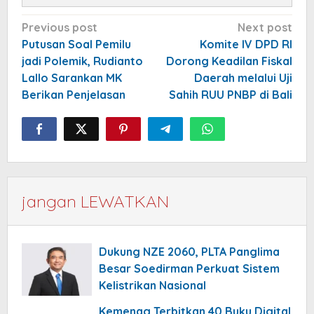
Post
Previous post
Next post
navigation
Putusan Soal Pemilu
Komite IV DPD RI
jadi Polemik, Rudianto
Dorong Keadilan Fiskal
Lallo Sarankan MK
Daerah melalui Uji
Berikan Penjelasan
Sahih RUU PNBP di Bali
jangan LEWATKAN
Dukung NZE 2060, PLTA Panglima
Besar Soedirman Perkuat Sistem
Kelistrikan Nasional
Kemenag Terbitkan 40 Buku Digital