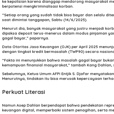
ke kepolisian karena dianggap mendorong masyarakat mela
berpotensi mengkriminalisasi korban.
“Setiap orang yang sudah tidak bisa bayar dan selalu dite
saat dimintai tanggapan, Sabtu (14/6/2025).
Menurut dia, banyak masyarakat yang justru menjadi korb
dipaksa deposit terus-menerus dalam modus pinjaman yang
gagal bayar,” paparnya.
Data Otoritas Jasa Keuangan (OJK) per April 2025 menunjuk
dengan tingkat kredit bermasalah (TWP90) secara nasiona
“Fakta ini menunjukkan bahwa masalah gagal bayar bukan
kemampuan finansial masyarakat,” tambah Kang Dahlan, sa
Sebelumnya, Ketua Umum AFPI Entjik S. Djafar menyataka
Menurutnya, tindakan itu bisa merusak kepercayaan terh
Perkuat Literasi
Namun Asep Dahlan berpendapat bahwa pendekatan represif
keuangan digital, memperbaiki sistem penagihan, serta me