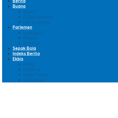
Berita
Buana
Sosial
Entertainment
Haji & Umroh
Parlemen
Legislatif
Majelis
Senator
Sepak Bola
Indeks Berita
Ekbis
Bisnis
Moneter
Pasar Modal
Perbankan