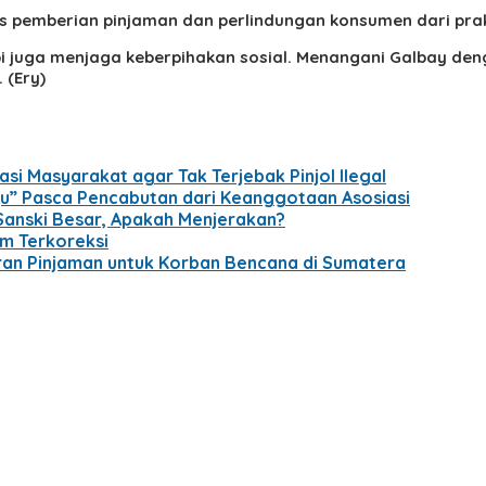
 pemberian pinjaman dan perlindungan konsumen dari prakti
tapi juga menjaga keberpihakan sosial. Menangani Galbay de
 (Ery)
si Masyarakat agar Tak Terjebak Pinjol Ilegal
aju” Pasca Pencabutan dari Keanggotaan Asosiasi
 Sanski Besar, Apakah Menjerakan?
m Terkoreksi
an Pinjaman untuk Korban Bencana di Sumatera