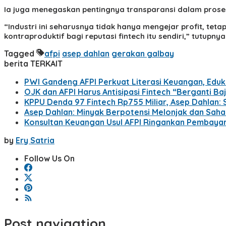
Ia juga menegaskan pentingnya transparansi dalam proses
“Industri ini seharusnya tidak hanya mengejar profit, te
kontraproduktif bagi reputasi fintech itu sendiri,” tutupnya.
Tagged
afpi
asep dahlan
gerakan galbay
berita TERKAIT
PWI Gandeng AFPI Perkuat Literasi Keuangan, Eduka
OJK dan AFPI Harus Antisipasi Fintech “Berganti B
KPPU Denda 97 Fintech Rp755 Miliar, Asep Dahlan:
Asep Dahlan: Minyak Berpotensi Melonjak dan Saha
Konsultan Keuangan Usul AFPI Ringankan Pembayar
by
Ery Satria
Follow Us On
Post navigation