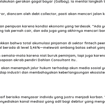
kukan gerakan gagal bayar (Galbay). Ia menilai langkah t
ror, diancam oleh debt collector, pasti akan mencari jalan
an penipuan karena kondisi ekonomi yang terdesak. “Ada ya
 tak pernah cair, dan ada juga yang akhirnya mencari ban
kan bahwa total akumulasi pinjaman di sektor fintech peer-
l berada di level 3,46%—melewati ambang batas sehat yang
 semata-mata karena niat buruk peminjam, tapi juga karen
paan akrab pendiri Dahlan Consultant itu..
n akan menempuh jalur hukum terhadap akun media sosial 
adap industri dan membahayakan keberlangsungan ekosistem
 berisiko menyasar individu yang justru menjadi korban. 
nyediakan kanal mediasi yang adil bagi debitur yang menga