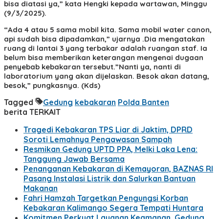
bisa diatasi ya,” kata Hengki kepada wartawan, Minggu
(9/3/2025).
“Ada 4 atau 5 sama mobil kita. Sama mobil water canon,
api sudah bisa dipadamkan,” ujarnya .Dia mengatakan
ruang di lantai 3 yang terbakar adalah ruangan staf. Ia
belum bisa memberikan keterangan mengenai dugaan
penyebab kebakaran tersebut.”Nanti ya, nanti di
laboratorium yang akan dijelaskan. Besok akan datang,
besok,” pungkasnya. (Kds)
Tagged
Gedung
kebakaran
Polda Banten
berita TERKAIT
Tragedi Kebakaran TPS Liar di Jaktim, DPRD
Soroti Lemahnya Pengawasan Sampah
Resmikan Gedung UPTD PPA, Melki Laka Lena:
Tanggung Jawab Bersama
Penanganan Kebakaran di Kemayoran, BAZNAS RI
Pasang Instalasi Listrik dan Salurkan Bantuan
Makanan
Fahri Hamzah Targetkan Pengungsi Korban
Kebakaran Kalimango Segera Tempati Huntara
Komitmen Perkuat Layanan Keamanan, Gedung