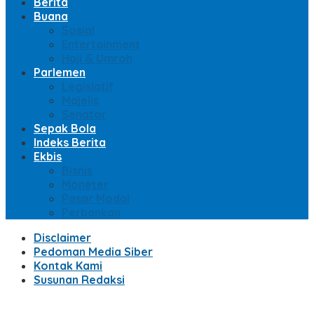
Berita
Buana
Sosial
Entertainment
Haji & Umroh
Parlemen
Legislatif
Majelis
Senator
Sepak Bola
Indeks Berita
Ekbis
Bisnis
Moneter
Pasar Modal
Perbankan
Disclaimer
Pedoman Media Siber
Kontak Kami
Susunan Redaksi