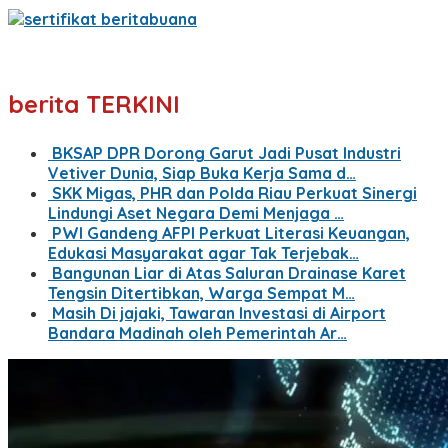
berita TERKINI
BKSAP DPR Dorong Garut Jadi Pusat Industri
Vetiver Dunia, Siap Buka Kerja Sama d…
SKK Migas, PHR dan Polda Riau Perkuat Sinergi
Lindungi Aset Negara Demi Menjaga …
PWI Gandeng AFPI Perkuat Literasi Keuangan,
Edukasi Masyarakat agar Tak Terjebak…
Bangunan Liar di Atas Saluran Drainase Karet
Tengsin Ditertibkan, Warga Sempat M…
Masih Di jajaki, Tawaran Investasi di Airport
Bandara Madinah oleh Pemerintah Ar…