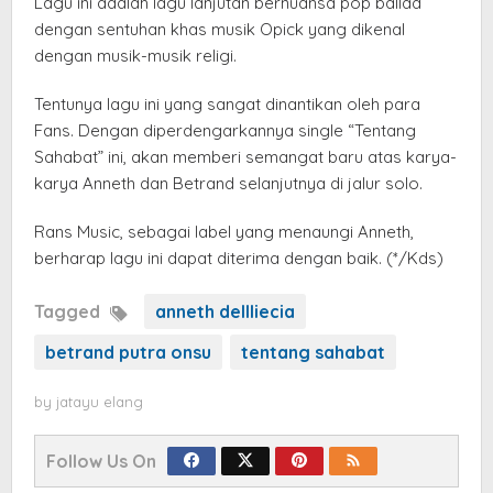
Lagu ini adalah lagu lanjutan bernuansa pop ballad
dengan sentuhan khas musik Opick yang dikenal
dengan musik-musik religi.
Tentunya lagu ini yang sangat dinantikan oleh para
Fans. Dengan diperdengarkannya single “Tentang
Sahabat” ini, akan memberi semangat baru atas karya-
karya Anneth dan Betrand selanjutnya di jalur solo.
Rans Music, sebagai label yang menaungi Anneth,
berharap lagu ini dapat diterima dengan baik. (*/Kds)
Tagged
anneth dellliecia
betrand putra onsu
tentang sahabat
by
jatayu elang
Follow Us On