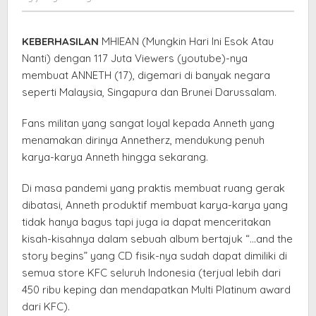
"Tentang
elang
Sahabat"
KEBERHASILAN
MHIEAN (Mungkin Hari Ini Esok Atau
Nanti) dengan 117 Juta Viewers (youtube)-nya
membuat ANNETH (17), digemari di banyak negara
seperti Malaysia, Singapura dan Brunei Darussalam.
Fans militan yang sangat loyal kepada Anneth yang
menamakan dirinya Annetherz, mendukung penuh
karya-karya Anneth hingga sekarang.
Di masa pandemi yang praktis membuat ruang gerak
dibatasi, Anneth produktif membuat karya-karya yang
tidak hanya bagus tapi juga ia dapat menceritakan
kisah-kisahnya dalam sebuah album bertajuk “…and the
story begins” yang CD fisik-nya sudah dapat dimiliki di
semua store KFC seluruh Indonesia (terjual lebih dari
450 ribu keping dan mendapatkan Multi Platinum award
dari KFC).