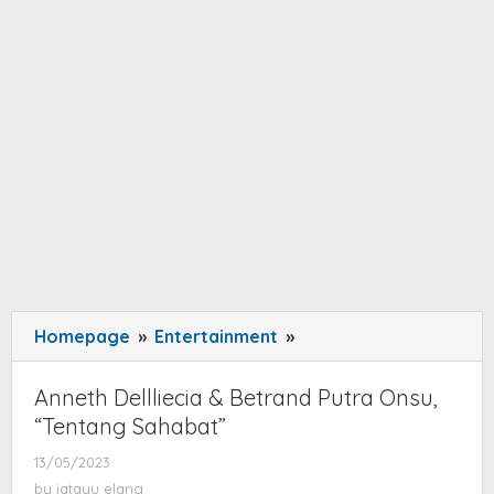
Homepage
»
Entertainment
»
Anneth
Dellliecia
&
Anneth Dellliecia & Betrand Putra Onsu,
Betrand
“Tentang Sahabat”
Putra
13/05/2023
by
Onsu,
jatayu
by
jatayu elang