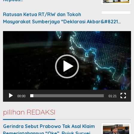
Ratusan Ketua RT/RW dan Tokoh
Masyarakat Sumberjaya “Deklarasi Akbar&#8221…
Video
Player
00:00
01:21
pilihan REDAKSI
Gerindra Sebut Prabowo Tak Asal Klaim
Pemerintahannya “Oke”, Rujuk Survei