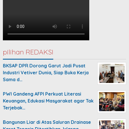
pilihan REDAKSI
BKSAP DPR Dorong Garut Jadi Pusat
Industri Vetiver Dunia, Siap Buka Kerja
Sama d…
PWI Gandeng AFPI Perkuat Literasi
Keuangan, Edukasi Masyarakat agar Tak
Terjebak…
Bangunan Liar di Atas Saluran Drainase
Karet Tengsin Ditertibkan, Warga