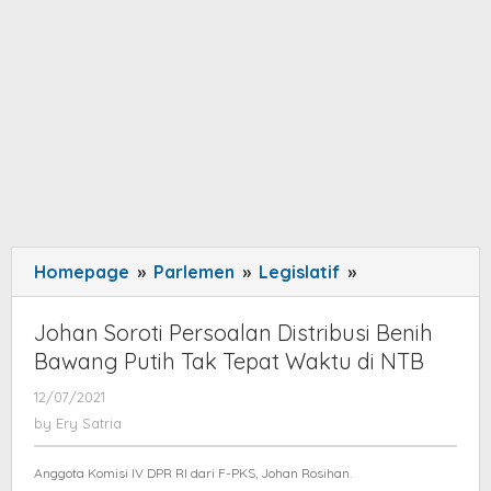
Homepage
»
Parlemen
»
Legislatif
»
Johan
Soroti
Persoalan
Johan Soroti Persoalan Distribusi Benih
Distribusi
Bawang Putih Tak Tepat Waktu di NTB
Benih
12/07/2021
by
Bawang
Ery
by
Ery Satria
Putih
Satria
Tak
Anggota Komisi IV DPR RI dari F-PKS, Johan Rosihan.
Tepat