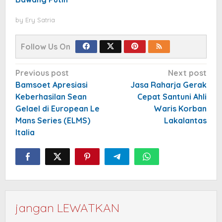
by
Ery Satria
Follow Us On
Post
Previous post
Next post
navigation
Bamsoet Apresiasi
Jasa Raharja Gerak
Keberhasilan Sean
Cepat Santuni Ahli
Gelael di European Le
Waris Korban
Mans Series (ELMS)
Lakalantas
Italia
jangan LEWATKAN