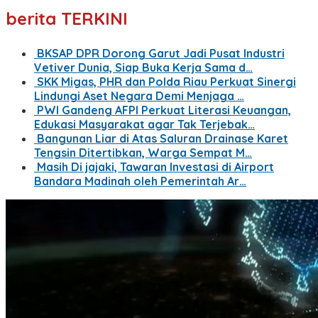
berita TERKINI
BKSAP DPR Dorong Garut Jadi Pusat Industri
Vetiver Dunia, Siap Buka Kerja Sama d…
SKK Migas, PHR dan Polda Riau Perkuat Sinergi
Lindungi Aset Negara Demi Menjaga …
PWI Gandeng AFPI Perkuat Literasi Keuangan,
Edukasi Masyarakat agar Tak Terjebak…
Bangunan Liar di Atas Saluran Drainase Karet
Tengsin Ditertibkan, Warga Sempat M…
Masih Di jajaki, Tawaran Investasi di Airport
Bandara Madinah oleh Pemerintah Ar…