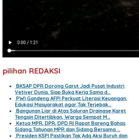
pilihan REDAKSI
BKSAP DPR Dorong Garut Jadi Pusat Industri
Vetiver Dunia, Siap Buka Kerja Sama d…
PWI Gandeng AFPI Perkuat Literasi Keuangan,
Edukasi Masyarakat agar Tak Terjebak…
Bangunan Liar di Atas Saluran Drainase Karet
Tengsin Ditertibkan, Warga Sempat M…
Ketua MPR, DPR, DPD RI Rapat Bareng Bahas
Sidang Tahunan MPR dan Sidang Bersama …
Presiden KSPI Pastikan Tak Ada Aksi Buruh dan