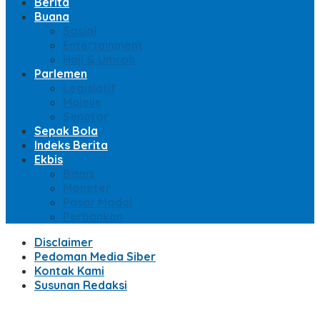
Berita
Buana
Sosial
Entertainment
Haji & Umroh
Parlemen
Legislatif
Majelis
Senator
Sepak Bola
Indeks Berita
Ekbis
Bisnis
Moneter
Pasar Modal
Perbankan
Disclaimer
Pedoman Media Siber
Kontak Kami
Susunan Redaksi