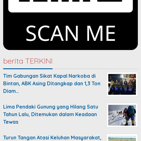
berita TERKINI
Tim Gabungan Sikat Kapal Narkoba di
Bintan, ABK Asing Ditangkap dan 1,3 Ton
Diam…
Lima Pendaki Gunung yang Hilang Satu
Tahun Lalu, Ditemukan dalam Keadaan
Tewas
Turun Tangan Atasi Keluhan Masyarakat,