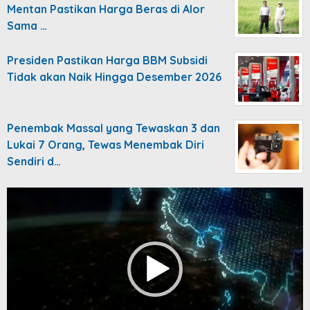
Mentan Pastikan Harga Beras di Alor
Sama …
Presiden Pastikan Harga BBM Subsidi
Tidak akan Naik Hingga Desember 2026
Penembak Massal yang Tewaskan 3 dan
Lukai 7 Orang, Tewas Menembak Diri
Sendiri d…
Video
Player