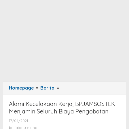
Homepage
»
Berita
»
Alami
Kecelakaan
Kerja,
Alami Kecelakaan Kerja, BPJAMSOSTEK
BPJAMSOSTEK
Menjamin Seluruh Biaya Pengobatan
Menjamin
17/04/2021
by
Seluruh
jatayu
by
jatayu elang