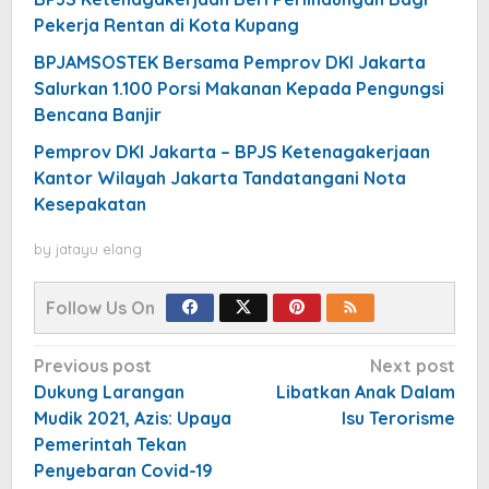
Pekerja Rentan di Kota Kupang
BPJAMSOSTEK Bersama Pemprov DKI Jakarta
Salurkan 1.100 Porsi Makanan Kepada Pengungsi
Bencana Banjir
Pemprov DKI Jakarta – BPJS Ketenagakerjaan
Kantor Wilayah Jakarta Tandatangani Nota
Kesepakatan
by
jatayu elang
Follow Us On
Post
Previous post
Next post
navigation
Dukung Larangan
Libatkan Anak Dalam
Mudik 2021, Azis: Upaya
Isu Terorisme
Pemerintah Tekan
Penyebaran Covid-19