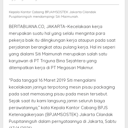
Biaya
elang
Pengobatan
Kepala Kantor Cabang BPJAMSOSTEK Jakarta Cilandak
Puspitaningsih mendampingi Siti Maimunah.
BERITABUANA.CO, JAKARTA–Kecelakaan kerja
merupakan suatu hal yang selalu mengintai para
pekerja baik itu dilingkungan kerja ataupun pada saat
perjalanan berangkat atau pulang kerja. Hal ini seperi
yang dialami Siti Maimunah merupakan salah satu
karyawan di PT Triguna Bina Sejahtera yang
ditempatkan kerja di PT Megasari Makmur.
“Pada tanggal 16 Maret 2019 Siti mengalami
kecelakaan jarinya terpotong mesin pisau packaging
pada saat memasang pisau pada mesin tersebut.
Sejak saat itu kami langsung jamin seluruh biaya
perawatannya,” kata Kepala Kantor Cabang BPJS
Ketenagakerjaan (BPJAMSOSTEK) Jakarta Cilandak
Puspitaningsih dalam pernyataannya di Jakarta, Sabtu