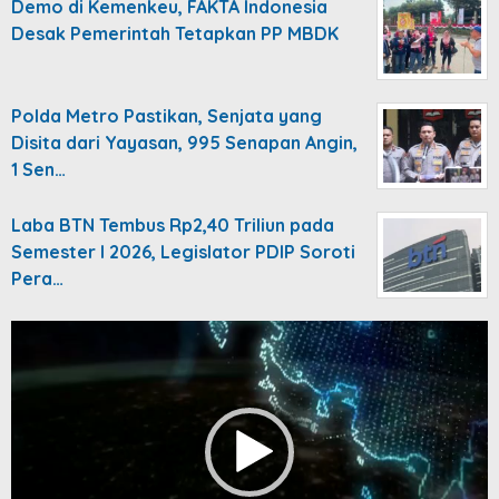
Demo di Kemenkeu, FAKTA Indonesia
Desak Pemerintah Tetapkan PP MBDK
Polda Metro Pastikan, Senjata yang
Disita dari Yayasan, 995 Senapan Angin,
1 Sen…
Laba BTN Tembus Rp2,40 Triliun pada
Semester I 2026, Legislator PDIP Soroti
Pera…
Video
Player