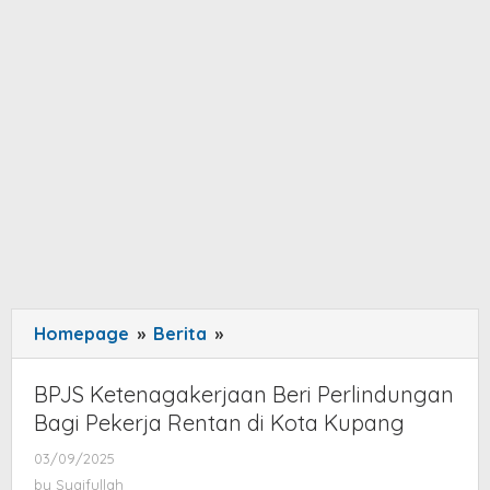
Homepage
»
Berita
»
BPJS
Ketenagakerjaan
Beri
BPJS Ketenagakerjaan Beri Perlindungan
Perlindungan
Bagi Pekerja Rentan di Kota Kupang
Bagi
03/09/2025
by
Pekerja
Syaifullah
by
Syaifullah