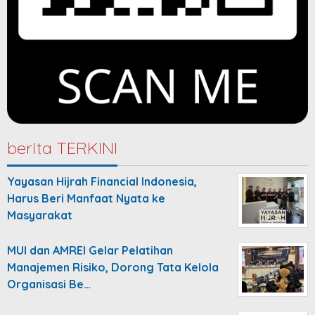
berita TERKINI
Yayasan Hijrah Financial Indonesia,
Harus Beri Manfaat Nyata ke
Masyarakat
MUI dan AMREI Gelar Pelatihan
Manajemen Risiko, Dorong Tata Kelola
Organisasi Be…