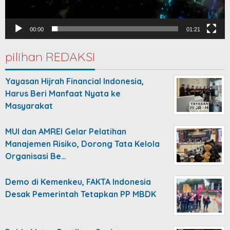
00:00
01:21
pilihan REDAKSI
Yayasan Hijrah Financial Indonesia,
Harus Beri Manfaat Nyata ke
Masyarakat
MUI dan AMREI Gelar Pelatihan
Manajemen Risiko, Dorong Tata Kelola
Organisasi Be…
Demo di Kemenkeu, FAKTA Indonesia
Desak Pemerintah Tetapkan PP MBDK