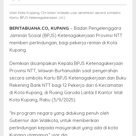
Rentan
di
Wali Kota Kupang, Christian Widodo usai serahkan secara simbolis
Kota
Kartu BPJS Ketenagakerjaan. (iir)
Kupang
BERITABUANA.CO, KUPANG
– Badan Penyelenggara
Jaminan Sosial (BPJS) Ketenagakerjaan Provinsi NTT
memberi perlindungan, bagi pekerja rentan di Kota
Kupang.
Demikian disampaikan Kepala BPJS Ketenagakerjaan
Provinsi NTT, Wawan Burhanuddin saat penyerahan
secara simbolis Kartu BPJS Ketenagakerjaan dan Buku
Rekening Bank NTT bagi 12 Pekerja dari 6 Kecamatan
di Kota Kupang, di Ruang Garuda Lantai II Kantor Wali
Kota Kupang, Rabu (3/9/2025).
“Ini program negara yang didukung penuh oleh
Gubernur dan Walikota, untuk memberikan
perlindungan kepada masyarakat yang ada di kota
Kupang utamanya,” ujar dia.