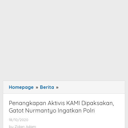
Homepage
»
Berita
»
Penangkapan
Aktivis
KAMI
Penangkapan Aktivis KAMI Dipaksakan,
Dipaksakan,
Gatot Nurmantyo Ingatkan Polri
Gatot
18/10/2020
by
Nurmantyo
Zidan
by
Zidan Adam