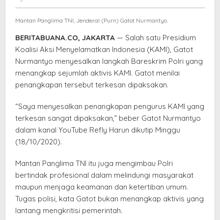
Ingatkan
Adam
Polri
Mantan Panglima TNI, Jenderal (Purn) Gatot Nurmantyo.
BERITABUANA.CO, JAKARTA
— Salah satu Presidium
Koalisi Aksi Menyelamatkan Indonesia (KAMI), Gatot
Nurmantyo menyesalkan langkah Bareskrim Polri yang
menangkap sejumlah aktivis KAMI. Gatot menilai
penangkapan tersebut terkesan dipaksakan.
“Saya menyesalkan penangkapan pengurus KAMI yang
terkesan sangat dipaksakan,” beber Gatot Nurmantyo
dalam kanal YouTube Refly Harun dikutip Minggu
(18/10/2020).
Mantan Panglima TNI itu juga mengimbau Polri
bertindak profesional dalam melindungi masyarakat
maupun menjaga keamanan dan ketertiban umum.
Tugas polisi, kata Gatot bukan menangkap aktivis yang
lantang mengkritisi pemerintah.