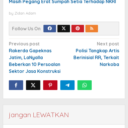
Masih Pegang Erat Sumpah Setia Terhadap NKRI
by
Zidan Adam
Follow Us On
Post
Previous post
Next post
navigation
Rakerda Gapeknas
Polisi Tangkap Artis
Jatim, LaNyalla
Berinisial RR, Terkait
Beberkan 10 Persoalan
Narkoba
Sektor Jasa Konstruksi
jangan LEWATKAN