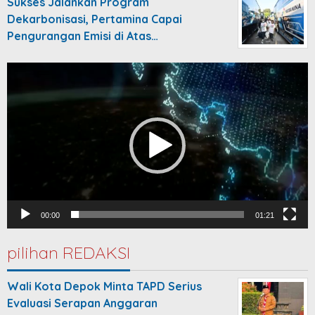
Sukses Jalankan Program
Dekarbonisasi, Pertamina Capai
Pengurangan Emisi di Atas…
Video
Player
00:00
01:21
pilihan REDAKSI
Wali Kota Depok Minta TAPD Serius
Evaluasi Serapan Anggaran