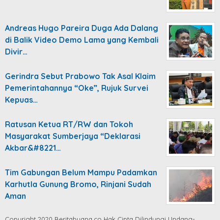
Andreas Hugo Pareira Duga Ada Dalang
di Balik Video Demo Lama yang Kembali
Divir…
Gerindra Sebut Prabowo Tak Asal Klaim
Pemerintahannya “Oke”, Rujuk Survei
Kepuas…
Ratusan Ketua RT/RW dan Tokoh
Masyarakat Sumberjaya “Deklarasi
Akbar&#8221…
Tim Gabungan Belum Mampu Padamkan
Karhutla Gunung Bromo, Rinjani Sudah
Aman
Copyright 2020 Beritabuana.co Hak Cipta Dilindungi Undang-