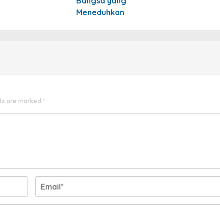
Bangsa yang
Meneduhkan
lds are marked
*