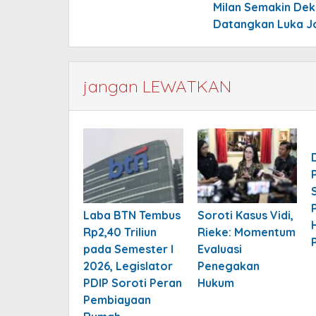
Milan Semakin Dek
Datangkan Luka J
jangan LEWATKAN
Laba BTN Tembus
Soroti Kasus Vidi,
Rp2,40 Triliun
Rieke: Momentum
pada Semester I
Evaluasi
2026, Legislator
Penegakan
PDIP Soroti Peran
Hukum
Pembiayaan