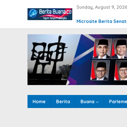
Skip
Sunday, August 9, 202
to
content
Microsite Berita Senat
Home
Berita
Buana
Parlem