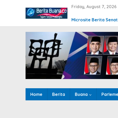
Skip
Friday, August 7, 2026
to
content
Microsite Berita Sena
Home
Berita
Buana
Parlem