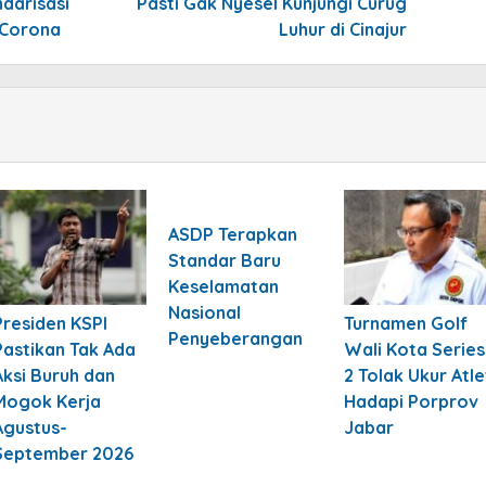
ndarisasi
Pasti Gak Nyesel Kunjungi Curug
 Corona
Luhur di Cinajur
ASDP Terapkan
Standar Baru
Keselamatan
Nasional
Presiden KSPI
Turnamen Golf
Penyeberangan
Pastikan Tak Ada
Wali Kota Series
Aksi Buruh dan
2 Tolak Ukur Atle
Mogok Kerja
Hadapi Porprov
Agustus-
Jabar
September 2026