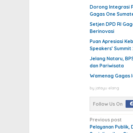
Dorong Integrasi
Gagas One Sumater
Setjen DPD RI Gag
Berinovasi
Puan Apresiasi Ke
Speakers’ Summit
Jelang Nataru, BP
dan Pariwisata
Wamenag Gagas Id
by
jatayu elang
Follow Us On
Post
Previous post
navigation
Pelayanan Publik, 