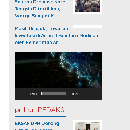
Saluran Drainase Karet
Tengsin Ditertibkan,
Warga Sempat M…
Masih Di jajaki, Tawaran
Investasi di Airport Bandara Madinah
oleh Pemerintah Ar…
Video
Player
00:00
01:21
pilihan REDAKSI
BKSAP DPR Dorong