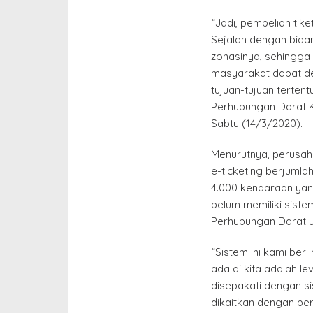
“Jadi, pembelian tik
Sejalan dengan bidan
zonasinya, sehingga
masyarakat dapat de
tujuan-tujuan terten
Perhubungan Darat K
Sabtu (14/3/2020).
Menurutnya, perusaha
e-ticketing berjuml
4.000 kendaraan yan
belum memiliki sistem
Perhubungan Darat u
“Sistem ini kami beri
ada di kita adalah le
disepakati dengan sis
dikaitkan dengan per