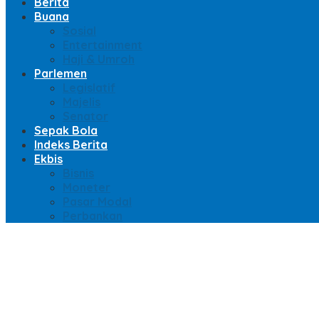
Berita
Buana
Sosial
Entertainment
Haji & Umroh
Parlemen
Legislatif
Majelis
Senator
Sepak Bola
Indeks Berita
Ekbis
Bisnis
Moneter
Pasar Modal
Perbankan