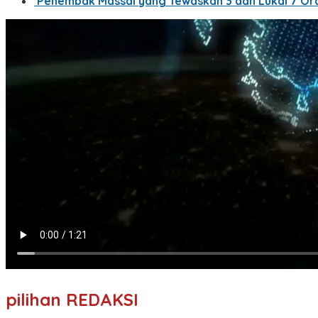
Penembak Massal yang Tewaskan 3 dan Lukai 7 Ora
pilihan REDAKSI