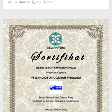
Haji & Umroh
19/04/2026
by
donna
dolly