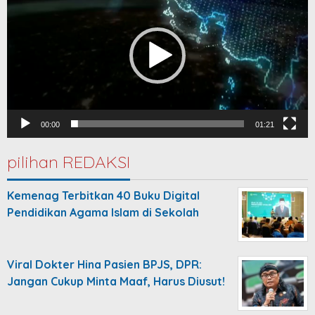
00:00
01:21
pilihan REDAKSI
Kemenag Terbitkan 40 Buku Digital
Pendidikan Agama Islam di Sekolah
Viral Dokter Hina Pasien BPJS, DPR:
Jangan Cukup Minta Maaf, Harus Diusut!