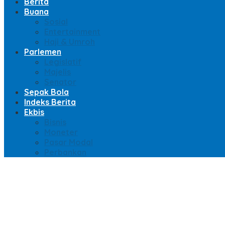
Berita
Buana
Sosial
Entertainment
Haji & Umroh
Parlemen
Legislatif
Majelis
Senator
Sepak Bola
Indeks Berita
Ekbis
Bisnis
Moneter
Pasar Modal
Perbankan