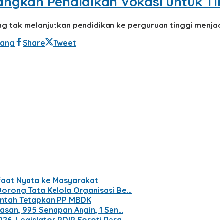
angkan Pendidikan Vokasi untuk T
 tak melanjutkan pendidikan ke perguruan tinggi menjad
lang
Share
Tweet
nfaat Nyata ke Masyarakat
Dorong Tata Kelola Organisasi Be…
intah Tetapkan PP MBDK
yasan, 995 Senapan Angin, 1 Sen…
26, Legislator PDIP Soroti Pera…