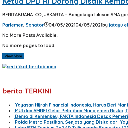
Ketua DPD RI Dorong Disdik Kemb
BERITABUANA. CO, JAKARTA – Banyaknya lulusan SMA yang
Parlemen
,
Senator
04/05/2021
04/05/2021
by
jatayu e
No More Posts Available.
No more pages to load.
View More
berita TERKINI
Yayasan Hijrah Financial Indonesia, Harus Beri Ma
MUI dan AMREI Gelar Pelatihan Manajemen Risiko, 
Demo di Kemenkeu, FAKTA Indonesia Desak Pemer
Polda Metro Pastikan, Senjata yang Disita dari Ya
Laba BTN Tembus Rp2,40 Triliun pada Semester I 20