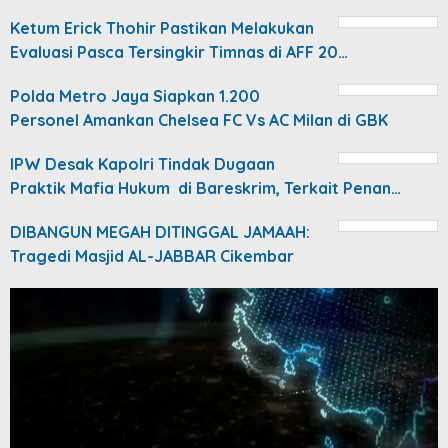
Ketum Erick Thohir Pastikan Melakukan
Evaluasi Pasca Tersingkir Timnas di AFF 20…
Polda Metro Jaya Siapkan 1.200
Personel Amankan Chelsea FC Vs AC Milan di GBK
IPW Desak Kapolri Tindak Dugaan
Praktik Mafia Hukum di Bareskrim, Terkait Penan…
DIBANGUN MEGAH DITINGGAL JAMAAH:
Tragedi Masjid AL-JABBAR Cikembar