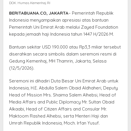
DOK. Humas Kemenhaj RI
Jemaah
Haji
BERITABUANA.CO, JAKARTA
– Pemerintah Republik
Indonesia
Indonesia menyampaikan apresiasi atas bantuan
Pemerintah Uni Emirat Arab melalui Zayed Foundation
kepada jemaah haji Indonesia tahun 1447 H/2026 M.
Bantuan sekitar USD 190.000 atau Rp3,3 miliar tersebut
diserahkan secara simbolis dalam seremoni resmi di
Gedung Kemenhaj, MH Thamrin, Jakarta, Selasa
(12/5/2026).
Seremoni ini dihadiri Duta Besar Uni Emirat Arab untuk
Indonesia, H.E. Abdulla Salem Obaid Aldhaheri, Deputy
Head of Mission Mrs. Shaima Salem Alhebsi, Head of
Media Affairs and Public Diplomacy Mr. Sultan Obaid
Alkaabi, Head of Citizen Affairs and Consular Mr.
Maktoom Rashed Alhebsi, serta Menteri Haji dan
Umrah Republik Indonesia, Moch. Irfan Yusuf.