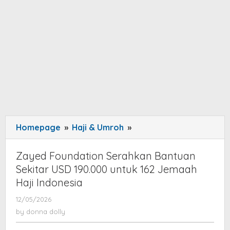
Homepage
»
Haji & Umroh
»
Zayed
Foundation
Serahkan
Zayed Foundation Serahkan Bantuan
Bantuan
Sekitar USD 190.000 untuk 162 Jemaah
Sekitar
Haji Indonesia
USD
12/05/2026
by
190.000
donna
by
donna dolly
untuk
dolly
162