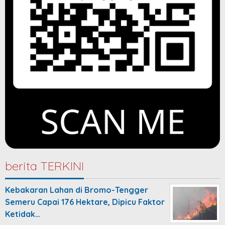
berita TERKINI
Kebakaran Lahan di Bromo-Tengger
Semeru Capai 176 Hektare, Dipicu Faktor
Ketidak…