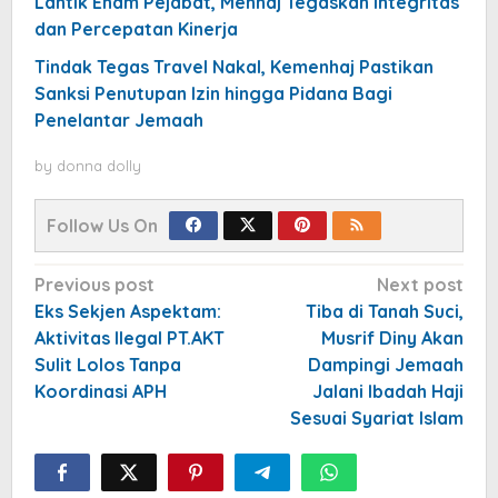
Lantik Enam Pejabat, Menhaj Tegaskan Integritas
dan Percepatan Kinerja
Tindak Tegas Travel Nakal, Kemenhaj Pastikan
Sanksi Penutupan Izin hingga Pidana Bagi
Penelantar Jemaah
by
donna dolly
Follow Us On
Post
Previous post
Next post
navigation
Eks Sekjen Aspektam:
Tiba di Tanah Suci,
Aktivitas Ilegal PT.AKT
Musrif Diny Akan
Sulit Lolos Tanpa
Dampingi Jemaah
Koordinasi APH
Jalani Ibadah Haji
Sesuai Syariat Islam