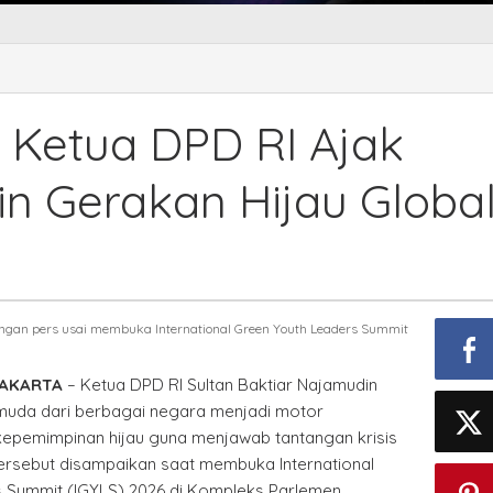
S
 Ketua DPD RI Ajak
a
n Gerakan Hijau Globa
n
ngan pers usai membuka International Green Youth Leaders Summit
kan
JAKARTA
– Ketua DPD RI Sultan Baktiar Najamudin
l
muda dari berbagai negara menjadi motor
kepemimpinan hijau guna menjawab tantangan krisis
 tersebut disampaikan saat membuka International
 Summit (IGYLS) 2026 di Kompleks Parlemen,