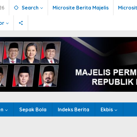
26
Search
Microsite Berita Majelis
Microsi
or
en
Sepak Bola
Indeks Berita
Ekbis