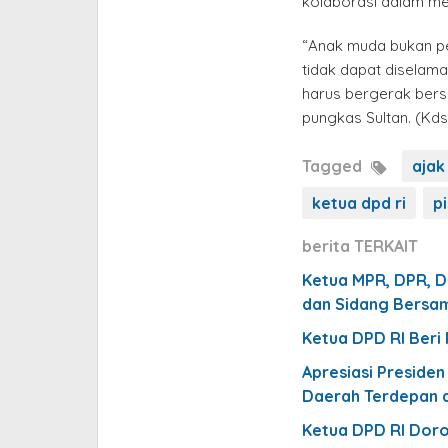
kolaborasi dalam me
“Anak muda bukan pew
tidak dapat diselama
harus bergerak ber
pungkas Sultan. (Kds
Tagged
ajak
ketua dpd ri
p
berita TERKAIT
Ketua MPR, DPR, D
dan Sidang Bersa
Ketua DPD RI Beri
Apresiasi Presiden
Daerah Terdepan 
Ketua DPD RI Dor