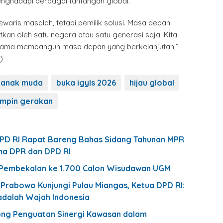
nghadapi berbagai tantangan global.
aris masalah, tetapi pemilik solusi. Masa depan
tkan oleh satu negara atau satu generasi saja. Kita
sama membangun masa depan yang berkelanjutan,”
)
 anak muda
buka igyls 2026
hijau global
impin gerakan
PD RI Rapat Bareng Bahas Sidang Tahunan MPR
ma DPR dan DPD RI
 Pembekalan ke 1.700 Calon Wisudawan UGM
 Prabowo Kunjungi Pulau Miangas, Ketua DPD RI:
adalah Wajah Indonesia
ong Penguatan Sinergi Kawasan dalam