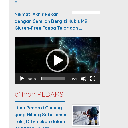
d…
Nikmati Akhir Pekan
dengan Cemilan Bergizi Kukis M9
Gluten-Free Tanpa Telor dan …
Video
Player
00:00
01:21
pilihan REDAKSI
Lima Pendaki Gunung
yang Hilang Satu Tahun
Lalu, Ditemukan dalam