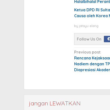
Halalbihalal Pera
Ketua DPD RI Sult
Causa oleh Korea 
by
jatayu elang
Follow Us On
Post
Previous post
navigation
Rencana Kejaksaa
Nadiem dengan T
Diapresiasi Akadem
jangan LEWATKAN