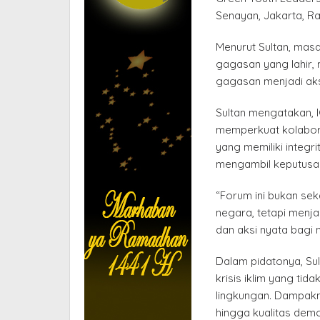
Senayan, Jakarta, R
Menurut Sultan, mas
gagasan yang lahir,
gagasan menjadi aks
Sultan mengatakan, 
memperkuat kolabor
yang memiliki integr
mengambil keputusan
“Forum ini bukan s
negara, tetapi menja
dan aksi nyata bagi 
Dalam pidatonya, Su
krisis iklim yang ti
lingkungan. Dampak
hingga kualitas demo