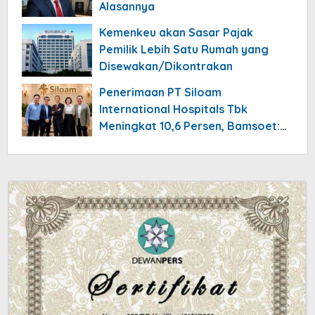
Alasannya
Kemenkeu akan Sasar Pajak
Pemilik Lebih Satu Rumah yang
Disewakan/Dikontrakan
Penerimaan PT Siloam
International Hospitals Tbk
Meningkat 10,6 Persen, Bamsoet:
Industri Rumah Sakit Harus Adaptif
Hadapi Tekanan Ekonomi Dunia