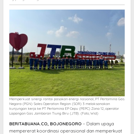
SOR
elang
3,
Sinergi
Hulu-
Hilir
Kian
Solid
Memperkuat sinergi rantai pasokan energi nasional, PT Pertamina Gas
Negara (PGN) Sales Operation Region (SOR) 3 melaksanakan
kunjungan kerja ke PT Pertamina EP Cepu (PEPC) Zona 12, operator
Lapangan Gas Jambaran Tiung Biru (JTB). (Foto; Wid)
BERITABUANA.CO, BOJONEGORO
– Dalam upaya
mempererat koordinasi operasional dan memperkuat