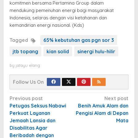
komitmen bersama Pertamina Group dalam
mendukung pemenuhan energi bagi masyarakat
Indonesia, selaras dengan visi ketahanan dan
kemandirian energi nasional. (Kds)
Tagged
65% kebutuhan gas pgn sor 3
jtb topang
kian solid
sinergi hulu-hilir
by
jatayu elang
Follow Us On
Post
Previous post
Next post
navigation
Petugas Seksus Nabawi
Benih Amuk Alam dan
Perkuat Layanan
Pengisi Alam di Depan
Jemaah Lansia dan
Mata
Disabilitas Agar
Beribadah dengan