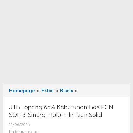
Homepage
»
Ekbis
»
Bisnis
»
JTB
Topang
65%
JTB Topang 65% Kebutuhan Gas PGN
Kebutuhan
SOR 3, Sinergi Hulu-Hilir Kian Solid
Gas
12/06/2026
by
PGN
jatayu
by
jatayu elang