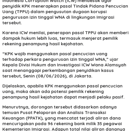
Indonesia Corruption Watch (ICW) mendesak agar
penyidik KPK menerapkan pasal Tindak Pidana Pencucian
Uang (TPPU) dalam pengusutan dugaan korupsi
pengurusan izin tinggal WNA di lingkungan Imigrasi
tersebut.
Karena ICW menilai, penerapan pasal TPPU akan memberi
dampak hukum lebih luas, termasuk menjerat pemilik
rekening penampung hasil kejahatan.
“KPK wajib menggunakan pasal pencucian uang
terhadap perkara pengurusan izin tinggal WNA,” ujar
Kepala Divisi Hukum dan Investigasi ICW Wana Alamsyah
saat menanggapi perkembangan penyidikan kasus
tersebut, Senin (08/06/2026), di Jakarta.
Dijelaskan, apabila KPK menggunakan pasal pencucian
uang, maka akan ada potensi pemilik rekening
penampung hasil kejahatan dapat menjadi pelaku pasif.
Menurutnya, dorongan tersebut didasarkan adanya
temuan Pusat Pelaporan dan Analisis Transaksi
Keuangan (PPATK), yang mencatat terjadi aliran dana
mencurigakan pada 96 rekening bank milik 35 pegawai
Kementerian Imigrasi. Adapun total nilai aliran dananya