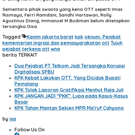
Sementara pihak swasta yang kena OTT seperti Imas
Rismaya, Ferri Ramdani, Sandhi Hartawan, Rolly
Agustinus Diang, Immanuel M Budiman belum ditetapkan
tersangka.Oisa
Tagged
Kanim jakarta barat
kpk
oknum. Pejabat
kementerian ingrasi dan pemasyarakatan
ott
Tujuh
pejabat terkena ott
wna
berita TERKAIT
Dua Pejabat PT Telkom Jadi Tersangka Korupsi
Digitalisasi SPBU
KPK Kebali Lakukan OTT, Yang Diciduk Bupati
Pemalang
KPK Tolak Laporan Gratifikasi Menhut Raja Juli
KPK JANGAN JADI “PKK”: Lupa pada Kasus-Kasus
Besar
KPK Tahan Mantan Sekjen MPR Ma’ruf Cahyono
by
isa
Follow Us On