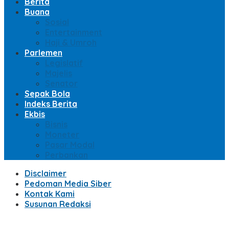
Berita
Buana
Sosial
Entertainment
Haji & Umroh
Parlemen
Legislatif
Majelis
Senator
Sepak Bola
Indeks Berita
Ekbis
Bisnis
Moneter
Pasar Modal
Perbankan
Disclaimer
Pedoman Media Siber
Kontak Kami
Susunan Redaksi