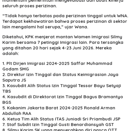
momentum pemerintah mengevaluasi dan audit kinerja
seluruh proses perizinan.
“Tidak hanya terbatas pada perizinan tinggal untuk WNA.
Terdapat kekhawatiran bahwa proses perizinan di sektor
lain mengalami hal serupa,” ujar Wana.
Diketahui, KPK menjerat mantan Wamen Imigrasi Silmy
Karim bersama 7 petinggi Imigrasi lain. Para tersangka
yang ditahan 20 hari sejak 4-23 Juni 2026. Mereka
adalah:
1. Plt Dirjen Imigrasi 2024-2025 Saffar Muhammad
Godam SMG
2. Direktur Izin Tinggal dan Status Keimigrasian Jaya
Saputra JS
3. Kasubdit Alih Status Izin Tinggal Tessar Bayu Setyaji
TBS
4. Kasubdit di Direktorat Izin Tinggal Bagus Bramantyo
BGS
5. Kakanim Jakarta Barat 2024-2025 Ronald Arman
Abdullah RAA
6. Ketua Tim Alih Status ITAS Juniadi Sri Priambudi JSP
7. Staf Subdit Izin Tinggal Gusti Benardiansyah GST
8. Silmy Karim SK yang menyerahkan diri pasca OTT