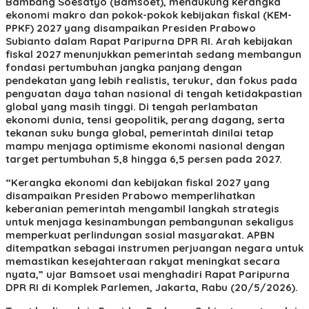
Bambang Soesatyo (Bamsoet), mendukung kerangka
ekonomi makro dan pokok-pokok kebijakan fiskal (KEM-
PPKF) 2027 yang disampaikan Presiden Prabowo
Subianto dalam Rapat Paripurna DPR RI. Arah kebijakan
fiskal 2027 menunjukkan pemerintah sedang membangun
fondasi pertumbuhan jangka panjang dengan
pendekatan yang lebih realistis, terukur, dan fokus pada
penguatan daya tahan nasional di tengah ketidakpastian
global yang masih tinggi. Di tengah perlambatan
ekonomi dunia, tensi geopolitik, perang dagang, serta
tekanan suku bunga global, pemerintah dinilai tetap
mampu menjaga optimisme ekonomi nasional dengan
target pertumbuhan 5,8 hingga 6,5 persen pada 2027.
“Kerangka ekonomi dan kebijakan fiskal 2027 yang
disampaikan Presiden Prabowo memperlihatkan
keberanian pemerintah mengambil langkah strategis
untuk menjaga kesinambungan pembangunan sekaligus
memperkuat perlindungan sosial masyarakat. APBN
ditempatkan sebagai instrumen perjuangan negara untuk
memastikan kesejahteraan rakyat meningkat secara
nyata,” ujar Bamsoet usai menghadiri Rapat Paripurna
DPR RI di Komplek Parlemen, Jakarta, Rabu (20/5/2026).