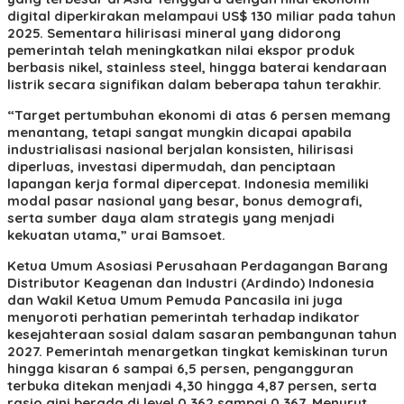
digital diperkirakan melampaui US$ 130 miliar pada tahun
2025. Sementara hilirisasi mineral yang didorong
pemerintah telah meningkatkan nilai ekspor produk
berbasis nikel, stainless steel, hingga baterai kendaraan
listrik secara signifikan dalam beberapa tahun terakhir.
“Target pertumbuhan ekonomi di atas 6 persen memang
menantang, tetapi sangat mungkin dicapai apabila
industrialisasi nasional berjalan konsisten, hilirisasi
diperluas, investasi dipermudah, dan penciptaan
lapangan kerja formal dipercepat. Indonesia memiliki
modal pasar nasional yang besar, bonus demografi,
serta sumber daya alam strategis yang menjadi
kekuatan utama,” urai Bamsoet.
Ketua Umum Asosiasi Perusahaan Perdagangan Barang
Distributor Keagenan dan Industri (Ardindo) Indonesia
dan Wakil Ketua Umum Pemuda Pancasila ini juga
menyoroti perhatian pemerintah terhadap indikator
kesejahteraan sosial dalam sasaran pembangunan tahun
2027. Pemerintah menargetkan tingkat kemiskinan turun
hingga kisaran 6 sampai 6,5 persen, pengangguran
terbuka ditekan menjadi 4,30 hingga 4,87 persen, serta
rasio gini berada di level 0,362 sampai 0,367. Menurut