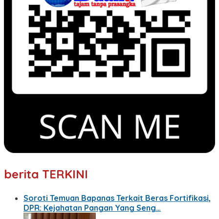
berita TERKINI
Soroti Temuan Bapanas Terkait Beras Fortifikasi,
DPR: Kejahatan Pangan Yang Seng…