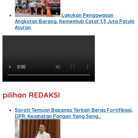
Lakukan Pengawasan
Angkutan Barang, Kemenhub Catat 1,3 Juta Patuhi
Aturan
pilihan REDAKSI
Soroti Temuan Bapanas Terkait Beras Fortifikasi,
DPR: Kejahatan Pangan Yang Seng…