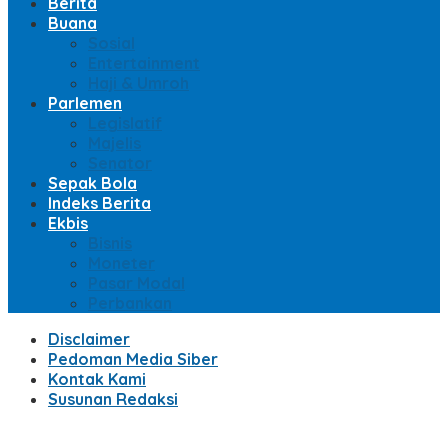
Berita
Buana
Sosial
Entertainment
Haji & Umroh
Parlemen
Legislatif
Majelis
Senator
Sepak Bola
Indeks Berita
Ekbis
Bisnis
Moneter
Pasar Modal
Perbankan
Disclaimer
Pedoman Media Siber
Kontak Kami
Susunan Redaksi