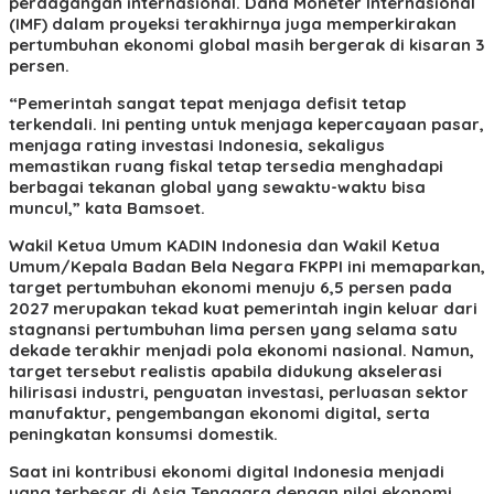
perdagangan internasional. Dana Moneter Internasional
(IMF) dalam proyeksi terakhirnya juga memperkirakan
pertumbuhan ekonomi global masih bergerak di kisaran 3
persen.
“Pemerintah sangat tepat menjaga defisit tetap
terkendali. Ini penting untuk menjaga kepercayaan pasar,
menjaga rating investasi Indonesia, sekaligus
memastikan ruang fiskal tetap tersedia menghadapi
berbagai tekanan global yang sewaktu-waktu bisa
muncul,” kata Bamsoet.
Wakil Ketua Umum KADIN Indonesia dan Wakil Ketua
Umum/Kepala Badan Bela Negara FKPPI ini memaparkan,
target pertumbuhan ekonomi menuju 6,5 persen pada
2027 merupakan tekad kuat pemerintah ingin keluar dari
stagnansi pertumbuhan lima persen yang selama satu
dekade terakhir menjadi pola ekonomi nasional. Namun,
target tersebut realistis apabila didukung akselerasi
hilirisasi industri, penguatan investasi, perluasan sektor
manufaktur, pengembangan ekonomi digital, serta
peningkatan konsumsi domestik.
Saat ini kontribusi ekonomi digital Indonesia menjadi
yang terbesar di Asia Tenggara dengan nilai ekonomi