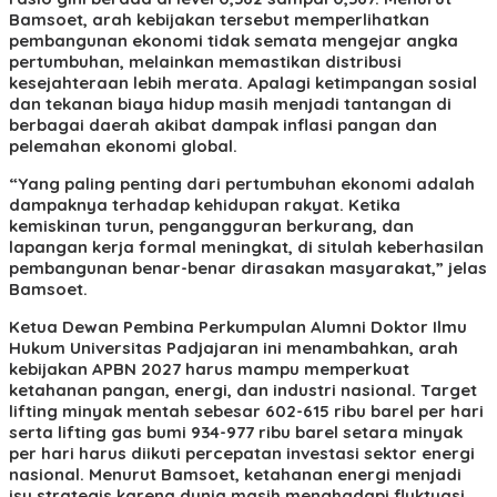
Bamsoet, arah kebijakan tersebut memperlihatkan
pembangunan ekonomi tidak semata mengejar angka
pertumbuhan, melainkan memastikan distribusi
kesejahteraan lebih merata. Apalagi ketimpangan sosial
dan tekanan biaya hidup masih menjadi tantangan di
berbagai daerah akibat dampak inflasi pangan dan
pelemahan ekonomi global.
“Yang paling penting dari pertumbuhan ekonomi adalah
dampaknya terhadap kehidupan rakyat. Ketika
kemiskinan turun, pengangguran berkurang, dan
lapangan kerja formal meningkat, di situlah keberhasilan
pembangunan benar-benar dirasakan masyarakat,” jelas
Bamsoet.
Ketua Dewan Pembina Perkumpulan Alumni Doktor Ilmu
Hukum Universitas Padjajaran ini menambahkan, arah
kebijakan APBN 2027 harus mampu memperkuat
ketahanan pangan, energi, dan industri nasional. Target
lifting minyak mentah sebesar 602-615 ribu barel per hari
serta lifting gas bumi 934-977 ribu barel setara minyak
per hari harus diikuti percepatan investasi sektor energi
nasional. Menurut Bamsoet, ketahanan energi menjadi
isu strategis karena dunia masih menghadapi fluktuasi