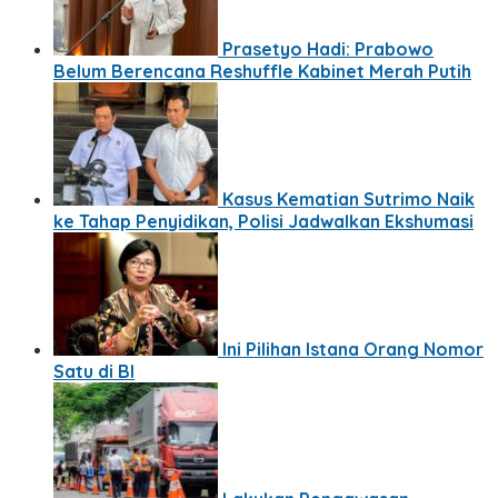
Prasetyo Hadi: Prabowo
Belum Berencana Reshuffle Kabinet Merah Putih
Kasus Kematian Sutrimo Naik
ke Tahap Penyidikan, Polisi Jadwalkan Ekshumasi
Ini Pilihan Istana Orang Nomor
Satu di BI