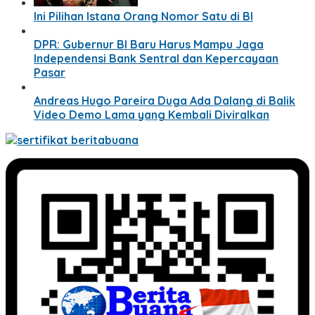
Ini Pilihan Istana Orang Nomor Satu di BI
DPR: Gubernur BI Baru Harus Mampu Jaga
Independensi Bank Sentral dan Kepercayaan
Pasar
Andreas Hugo Pareira Duga Ada Dalang di Balik
Video Demo Lama yang Kembali Diviralkan