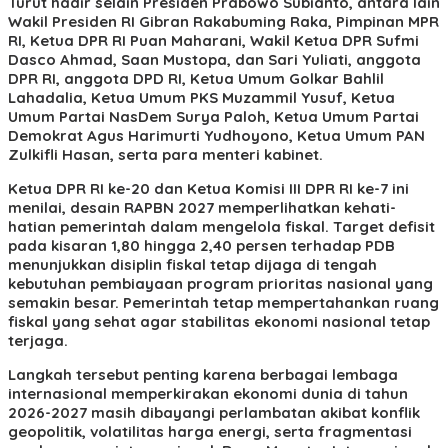
Turut hadir selain Presiden Prabowo Subianto, antara lain
Wakil Presiden RI Gibran Rakabuming Raka, Pimpinan MPR
RI, Ketua DPR RI Puan Maharani, Wakil Ketua DPR Sufmi
Dasco Ahmad, Saan Mustopa, dan Sari Yuliati, anggota
DPR RI, anggota DPD RI, Ketua Umum Golkar Bahlil
Lahadalia, Ketua Umum PKS Muzammil Yusuf, Ketua
Umum Partai NasDem Surya Paloh, Ketua Umum Partai
Demokrat Agus Harimurti Yudhoyono, Ketua Umum PAN
Zulkifli Hasan, serta para menteri kabinet.
Ketua DPR RI ke-20 dan Ketua Komisi III DPR RI ke-7 ini
menilai, desain RAPBN 2027 memperlihatkan kehati-
hatian pemerintah dalam mengelola fiskal. Target defisit
pada kisaran 1,80 hingga 2,40 persen terhadap PDB
menunjukkan disiplin fiskal tetap dijaga di tengah
kebutuhan pembiayaan program prioritas nasional yang
semakin besar. Pemerintah tetap mempertahankan ruang
fiskal yang sehat agar stabilitas ekonomi nasional tetap
terjaga.
Langkah tersebut penting karena berbagai lembaga
internasional memperkirakan ekonomi dunia di tahun
2026-2027 masih dibayangi perlambatan akibat konflik
geopolitik, volatilitas harga energi, serta fragmentasi