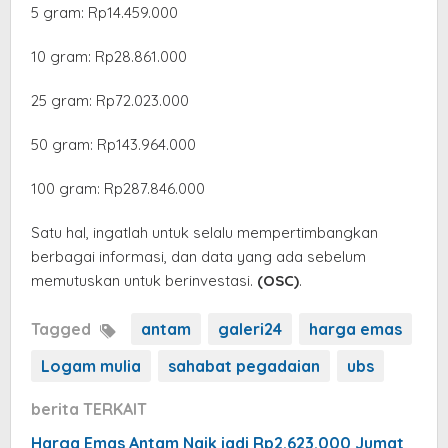
‎5 gram: Rp14.459.000
10 gram: Rp28.861.000
‎25 gram: Rp72.023.000
‎50 gram: Rp143.964.000
‎100 gram: Rp287.846.000
Satu hal, ingatlah untuk selalu mempertimbangkan
berbagai informasi, dan data yang ada sebelum
memutuskan untuk berinvestasi.
(OSC)
.
Tagged
antam
galeri24
harga emas
Logam mulia
sahabat pegadaian
ubs
berita TERKAIT
Harga Emas Antam Naik jadi Rp2.623.000 Jumat