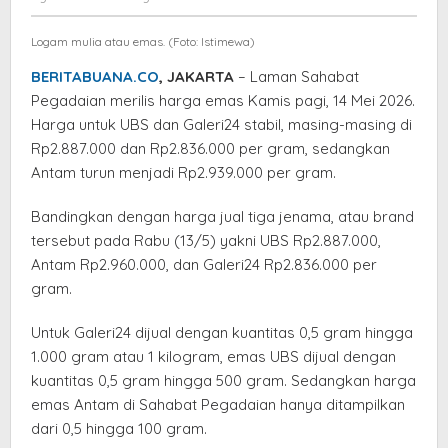
Emas
Herliansyah
Tiga
Logam mulia atau emas. (Foto: Istimewa)
Brand
Untuk
BERITABUANA.CO
, JAKARTA
– Laman Sahabat
Kamis
Pegadaian merilis harga emas Kamis pagi, 14 Mei 2026.
Pagi
Harga untuk UBS dan Galeri24 stabil, masing-masing di
Rp2.887.000 dan Rp2.836.000 per gram, sedangkan
Antam turun menjadi Rp2.939.000 per gram.
Bandingkan dengan harga jual tiga jenama, atau brand
tersebut pada Rabu (13/5) yakni UBS Rp2.887.000,
Antam Rp2.960.000, dan Galeri24 Rp2.836.000 per
gram.
Untuk Galeri24 dijual dengan kuantitas 0,5 gram hingga
1.000 gram atau 1 kilogram, emas UBS dijual dengan
kuantitas 0,5 gram hingga 500 gram. Sedangkan harga
emas Antam di Sahabat Pegadaian hanya ditampilkan
dari 0,5 hingga 100 gram.