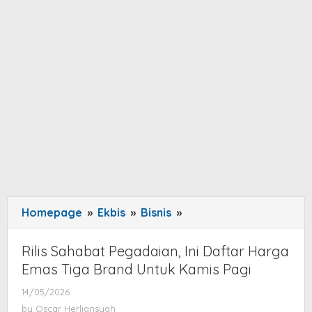
Homepage
»
Ekbis
»
Bisnis
»
Rilis
Sahabat
Pegadaian,
Rilis Sahabat Pegadaian, Ini Daftar Harga
Ini
Emas Tiga Brand Untuk Kamis Pagi
Daftar
14/05/2026
by
Harga
Oscar
by
Oscar Herliansyah