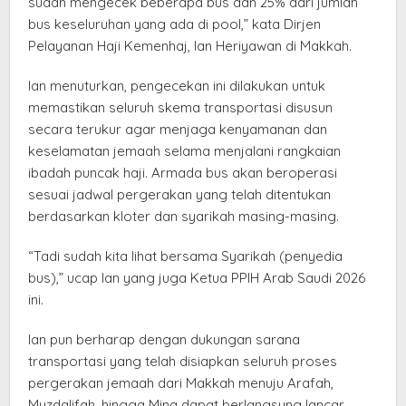
sudah mengecek beberapa bus dan 25% dari jumlah
bus keseluruhan yang ada di pool,” kata Dirjen
Pelayanan Haji Kemenhaj, Ian Heriyawan di Makkah.
Ian menuturkan, pengecekan ini dilakukan untuk
memastikan seluruh skema transportasi disusun
secara terukur agar menjaga kenyamanan dan
keselamatan jemaah selama menjalani rangkaian
ibadah puncak haji. Armada bus akan beroperasi
sesuai jadwal pergerakan yang telah ditentukan
berdasarkan kloter dan syarikah masing-masing.
“Tadi sudah kita lihat bersama Syarikah (penyedia
bus),” ucap Ian yang juga Ketua PPIH Arab Saudi 2026
ini.
Ian pun berharap dengan dukungan sarana
transportasi yang telah disiapkan seluruh proses
pergerakan jemaah dari Makkah menuju Arafah,
Muzdalifah, hingga Mina dapat berlangsung lancar