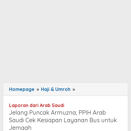
Homepage
»
Haji & Umroh
»
Jelang
Puncak
Armuzna,
Laporan dari Arab Saudi
PPIH
Jelang Puncak Armuzna, PPIH Arab
Arab
Saudi Cek Kesiapan Layanan Bus untuk
Saudi
Jemaah