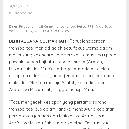
Cek
14/05/2026
by
Kesiapan
donna
by
donna dolly
Layanan
dolly
Bus
Dirjen Pelayanan Haji Kemenhaj yang juga Ketua PPIH Arab Saudi
untuk
2026, Ian Heriyawan. FOTO: MCH 2026
Jemaah
BERITABUANA.CO, MAKKAH
– Penyelenggaraan
transportasi menjadi salah satu fokus utama dalam
mendukung kelancaran pergerakan jemaah haji pada
puncak ibadah haji atau fase Armuzna (Arafah,
Muzdalifah, dan Mina). Berbagai armada bus telah
disiapkan untuk mengantar jemaah secara bertahap
mulai dari Makkah menuju Arafah, kemudian dari
Arafah ke Muzdalifah, hingga menuju Mina.
“Tadi, mengecek kesiapan yang pertama sarana
transportasi bus dalam rangka mendukung kegiatan
pergerakan jamaah dari Makkah ke Arafah, dari
Arafah ke Muzdalifah hingga ke Mina. Dan tadi kita