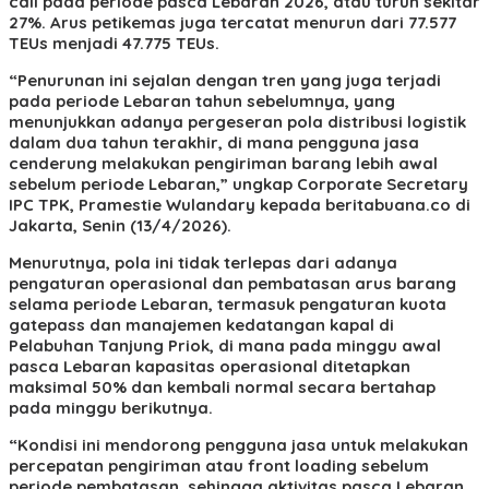
call pada periode pasca Lebaran 2026, atau turun sekitar
27%. Arus petikemas juga tercatat menurun dari 77.577
TEUs menjadi 47.775 TEUs.
“Penurunan ini sejalan dengan tren yang juga terjadi
pada periode Lebaran tahun sebelumnya, yang
menunjukkan adanya pergeseran pola distribusi logistik
dalam dua tahun terakhir, di mana pengguna jasa
cenderung melakukan pengiriman barang lebih awal
sebelum periode Lebaran,” ungkap Corporate Secretary
IPC TPK, Pramestie Wulandary kepada beritabuana.co di
Jakarta, Senin (13/4/2026).
Menurutnya, pola ini tidak terlepas dari adanya
pengaturan operasional dan pembatasan arus barang
selama periode Lebaran, termasuk pengaturan kuota
gatepass dan manajemen kedatangan kapal di
Pelabuhan Tanjung Priok, di mana pada minggu awal
pasca Lebaran kapasitas operasional ditetapkan
maksimal 50% dan kembali normal secara bertahap
pada minggu berikutnya.
“Kondisi ini mendorong pengguna jasa untuk melakukan
percepatan pengiriman atau front loading sebelum
periode pembatasan, sehingga aktivitas pasca Lebaran