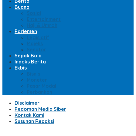
Berita
Buana
Sosial
Entertainment
Haji & Umroh
Parlemen
Legislatif
Majelis
Senator
Sepak Bola
Indeks Berita
Ekbis
Bisnis
Moneter
Pasar Modal
Perbankan
Disclaimer
Pedoman Media Siber
Kontak Kami
Susunan Redaksi