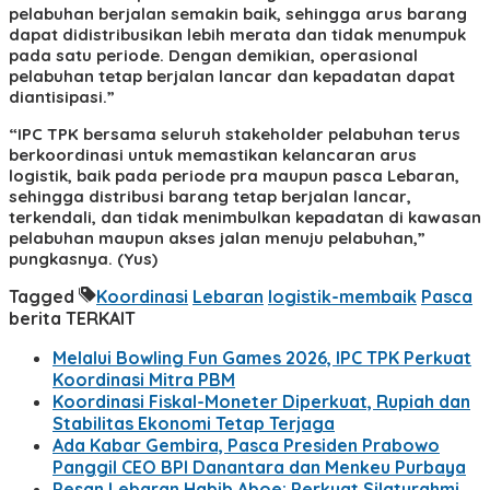
pelabuhan berjalan semakin baik, sehingga arus barang
dapat didistribusikan lebih merata dan tidak menumpuk
pada satu periode. Dengan demikian, operasional
pelabuhan tetap berjalan lancar dan kepadatan dapat
diantisipasi.”
“IPC TPK bersama seluruh stakeholder pelabuhan terus
berkoordinasi untuk memastikan kelancaran arus
logistik, baik pada periode pra maupun pasca Lebaran,
sehingga distribusi barang tetap berjalan lancar,
terkendali, dan tidak menimbulkan kepadatan di kawasan
pelabuhan maupun akses jalan menuju pelabuhan,”
pungkasnya. (Yus)
Tagged
Koordinasi
Lebaran
logistik-membaik
Pasca
berita TERKAIT
Melalui Bowling Fun Games 2026, IPC TPK Perkuat
Koordinasi Mitra PBM
Koordinasi Fiskal-Moneter Diperkuat, Rupiah dan
Stabilitas Ekonomi Tetap Terjaga
Ada Kabar Gembira, Pasca Presiden Prabowo
Panggil CEO BPI Danantara dan Menkeu Purbaya
Pesan Lebaran Habib Aboe: Perkuat Silaturahmi