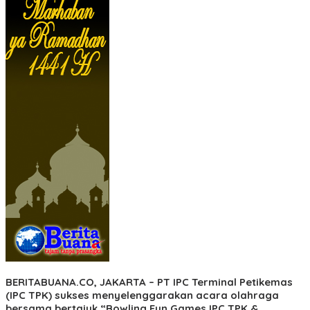
BERITABUANA.CO, JAKARTA
– PT IPC Terminal Petikemas
(IPC TPK) sukses menyelenggarakan acara olahraga
bersama bertajuk “Bowling Fun Games IPC TPK &