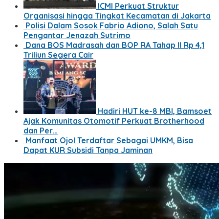
ICMI Perkuat Struktur
Organisasi hingga Tingkat Kecamatan di Jakarta
Polisi Dalam Sosok Fabrio Adiono, Salah Satu
Pengantar Jenazah Sutrimo
Dana BOS Madrasah dan BOP RA Tahap II Rp 4,1
Triliun Segera Cair
Hadiri HUT ke-8 MBI, Bamsoet
Ajak Komunitas Otomotif Perkuat Brotherhood
dan Per…
Manfaat Ojol Terdaftar Sebagai UMKM, Bisa
Dapat KUR Subsidi Tanpa Jaminan