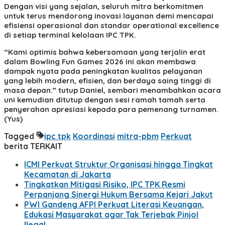
Dengan visi yang sejalan, seluruh mitra berkomitmen
untuk terus mendorong inovasi layanan demi mencapai
efisiensi operasional dan standar operational excellence
di setiap terminal kelolaan IPC TPK.
“Kami optimis bahwa kebersamaan yang terjalin erat
dalam Bowling Fun Games 2026 ini akan membawa
dampak nyata pada peningkatan kualitas pelayanan
yang lebih modern, efisien, dan berdaya saing tinggi di
masa depan.” tutup Daniel, sembari menambahkan acara
uni kemudian ditutup dengan sesi ramah tamah serta
penyerahan apresiasi kepada para pemenang turnamen.
(Yus)
Tagged
ipc tpk
Koordinasi
mitra-pbm
Perkuat
berita TERKAIT
ICMI Perkuat Struktur Organisasi hingga Tingkat
Kecamatan di Jakarta
Tingkatkan Mitigasi Risiko, IPC TPK Resmi
Perpanjang Sinergi Hukum Bersama Kejari Jakut
PWI Gandeng AFPI Perkuat Literasi Keuangan,
Edukasi Masyarakat agar Tak Terjebak Pinjol
Ilegal