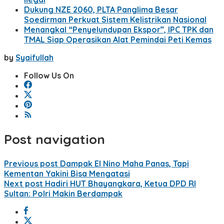
Dukung NZE 2060, PLTA Panglima Besar
Soedirman Perkuat Sistem Kelistrikan Nasional
Menangkal “Penyelundupan Ekspor”, IPC TPK dan
TMAL Siap Operasikan Alat Pemindai Peti Kemas
by
Syaifullah
Follow Us On
Post navigation
Previous post
Dampak El Nino Maha Panas, Tapi
Kementan Yakini Bisa Mengatasi
Next post
Hadiri HUT Bhayangkara, Ketua DPD RI
Sultan: Polri Makin Berdampak