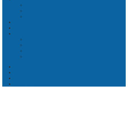
Legislatif
Majelis
Senator
Sepak Bola
Indeks Berita
Ekbis
Bisnis
Moneter
Pasar Modal
Perbankan
Disclaimer
Pedoman Media Siber
Kontak Kami
Susunan Redaksi