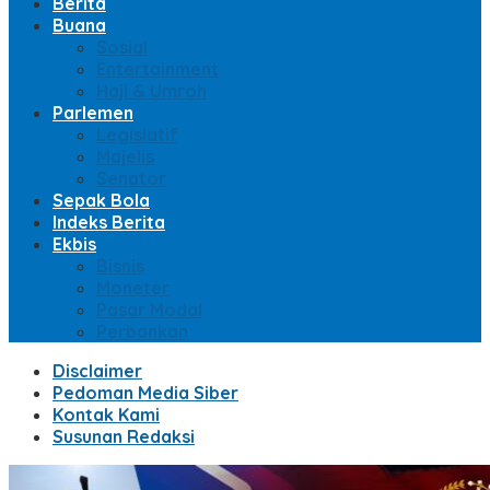
Berita
Buana
Sosial
Entertainment
Haji & Umroh
Parlemen
Legislatif
Majelis
Senator
Sepak Bola
Indeks Berita
Ekbis
Bisnis
Moneter
Pasar Modal
Perbankan
Disclaimer
Pedoman Media Siber
Kontak Kami
Susunan Redaksi