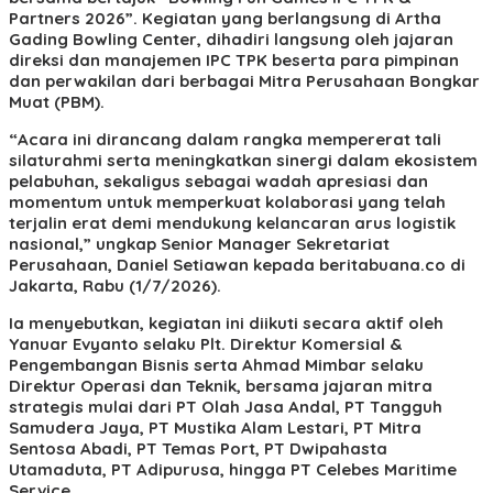
Partners 2026”. Kegiatan yang berlangsung di Artha
Gading Bowling Center, dihadiri langsung oleh jajaran
direksi dan manajemen IPC TPK beserta para pimpinan
dan perwakilan dari berbagai Mitra Perusahaan Bongkar
Muat (PBM).
“Acara ini dirancang dalam rangka mempererat tali
silaturahmi serta meningkatkan sinergi dalam ekosistem
pelabuhan, sekaligus sebagai wadah apresiasi dan
momentum untuk memperkuat kolaborasi yang telah
terjalin erat demi mendukung kelancaran arus logistik
nasional,” ungkap Senior Manager Sekretariat
Perusahaan, Daniel Setiawan kepada beritabuana.co di
Jakarta, Rabu (1/7/2026).
Ia menyebutkan, kegiatan ini diikuti secara aktif oleh
Yanuar Evyanto selaku Plt. Direktur Komersial &
Pengembangan Bisnis serta Ahmad Mimbar selaku
Direktur Operasi dan Teknik, bersama jajaran mitra
strategis mulai dari PT Olah Jasa Andal, PT Tangguh
Samudera Jaya, PT Mustika Alam Lestari, PT Mitra
Sentosa Abadi, PT Temas Port, PT Dwipahasta
Utamaduta, PT Adipurusa, hingga PT Celebes Maritime
Service.