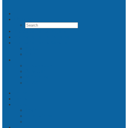
Search
Microsite Berita Majelis
Microsite Berita Parlemen
Microsite Berita Senator
Video
Opini
Facebook
Twitter
Pinterest
RSS
Home
Berita
Buana
Sosial
Entertainment
Haji & Umroh
Parlemen